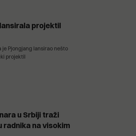
ansirala projektil
 je Pjongjang lansirao nešto
ki projektil
ara u Srbiji traži
u radnika na visokim