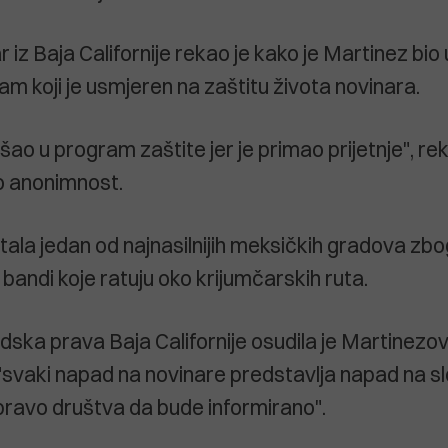
 iz Baja Californije rekao je kako je Martinez bio 
am koji je usmjeren na zaštitu života novinara.
ao u program zaštite jer je primao prijetnje", re
io anonimnost.
stala jedan od najnasilnijih meksičkih gradova zb
bandi koje ratuju oko krijumčarskih ruta.
udska prava Baja Californije osudila je Martinezo
"svaki napad na novinare predstavlja napad na s
 pravo društva da bude informirano".