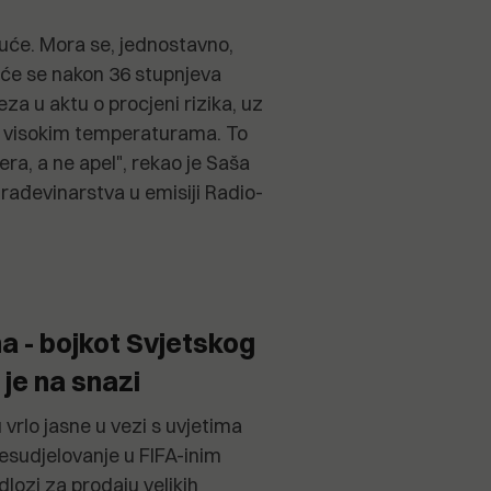
uće. Mora se, jednostavno,
 će se nakon 36 stupnjeva
veza u aktu o procjeni rizika, uz
i visokim temperaturama. To
ra, a ne apel", rekao je Saša
građevinarstva u emisiji Radio-
a - bojkot Svjetskog
 je na snazi
 vrlo jasne u vezi s uvjetima
esudjelovanje u FIFA-inim
dlozi za prodaju velikih