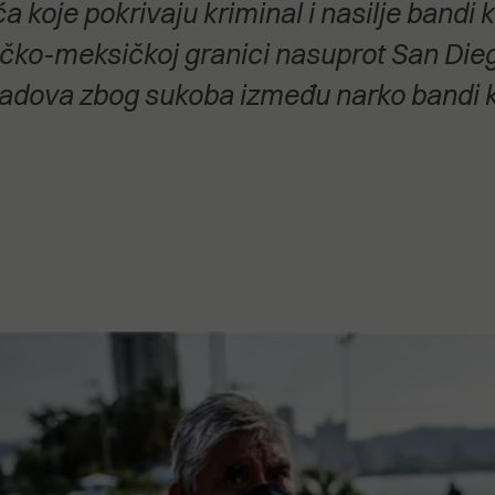
oje pokrivaju kriminal i nasilje bandi koj
stanovanje,
kulturu..."
ičko-meksičkoj granici nasuprot San Dieg
gradova zbog sukoba između narko bandi k