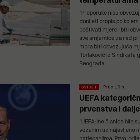
"Preporuke nisu obvezuj
donijeti propis po kojem
poštivati mjere i biti ob
sve smjernice za rad pr
mora biti obvezujuća mje
Torlaković iz Sindikata 
Beograda
Prije 10 h
SVIJET
UEFA kategoričn
prvenstva i dalje
"UEFA-ine članice bile su
vezanim uz najavljeno n
natjecanjima. Prvo, prije