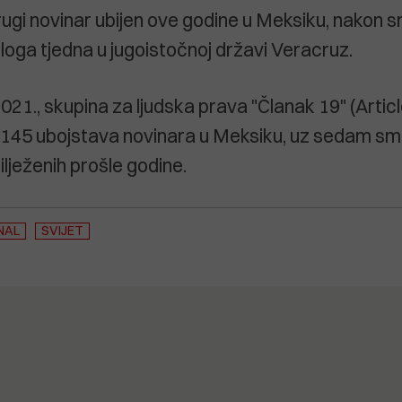
rugi novinar ubijen ove godine u Meksiku, nakon 
ga tjedna u jugoistočnoj državi Veracruz.
021., skupina za ljudska prava "Članak 19" (Articl
je 145 ubojstava novinara u Meksiku, uz sedam sm
lježenih prošle godine.
NAL
SVIJET