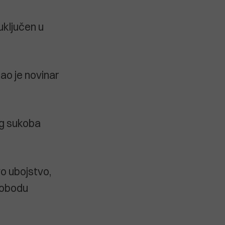
uključen u
kao je novinar
og sukoba
vo ubojstvo,
lobodu