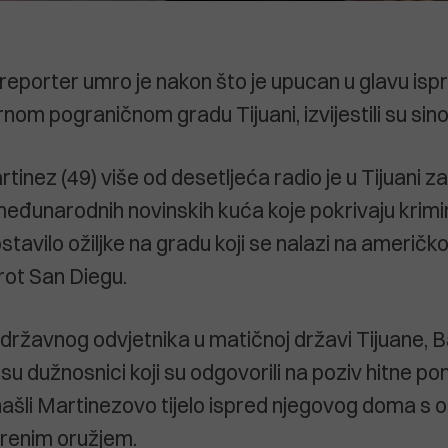
reporter umro je nakon što je upucan u glavu isp
nom pograničnom gradu Tijuani, izvijestili su sin
inez (49) više od desetljeća radio je u Tijuani za
međunarodnih novinskih kuća koje pokrivaju krimina
ostavilo ožiljke na gradu koji se nalazi na američ
rot San Diegu.
državnog odvjetnika u matičnoj državi Tijuane, Ba
su dužnosnici koji su odgovorili na poziv hitne p
šli Martinezovo tijelo ispred njegovog doma s 
renim oružjem.