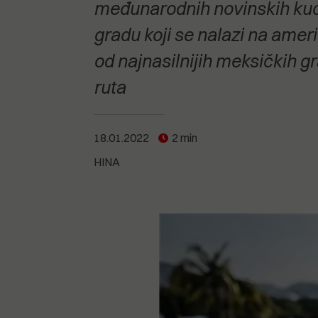
POGLEDAJTE SVE
POGLEDAJTE SVE
međunarodnih novinskih kuća k
POGLEDAJTE SVE
gradu koji se nalazi na amer
od najnasilnijih meksičkih 
POGLEDAJTE SVE
ruta
18.01.2022
2 min
HINA