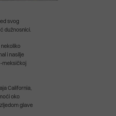
red svog
oć dužnosnici.
 nekoliko
l i nasilje
ko-meksičkoj
ja California,
omoći oko
ozljedom glave