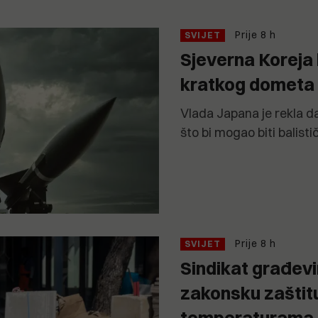
Prije 8 h
SVIJET
Sjeverna Koreja l
kratkog dometa
Vlada Japana je rekla da
što bi mogao biti balistič
Prije 8 h
SVIJET
Sindikat građevin
zakonsku zaštit
temperaturama