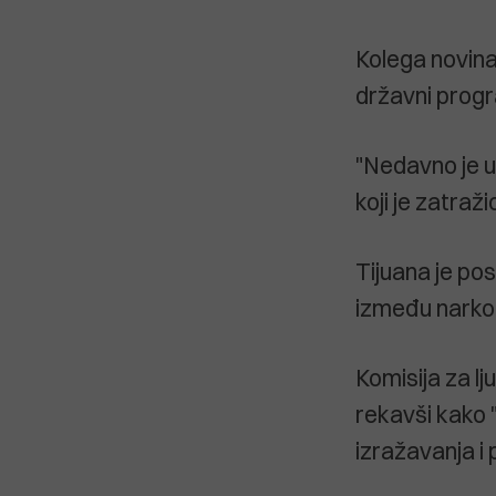
Kolega novinar
državni progr
"Nedavno je uš
koji je zatraž
Tijuana je po
između narko 
Komisija za lj
rekavši kako 
izražavanja i