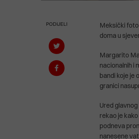
PODIJELI
Meksički foto
doma u sjever
Margarito Mart
nacionalnih i 
bandi koje je 
granici nasup
Ured glavnog 
rekao je kako 
podneva prona
nanesene vat