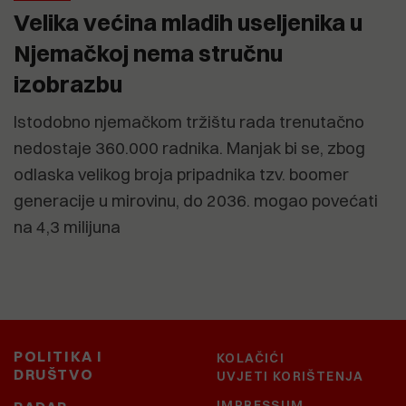
Velika većina mladih useljenika u
Njemačkoj nema stručnu
izobrazbu
Istodobno njemačkom tržištu rada trenutačno
nedostaje 360.000 radnika. Manjak bi se, zbog
odlaska velikog broja pripadnika tzv. boomer
generacije u mirovinu, do 2036. mogao povećati
na 4,3 milijuna
POLITIKA I
KOLAČIĆI
DRUŠTVO
UVJETI KORIŠTENJA
IMPRESSUM