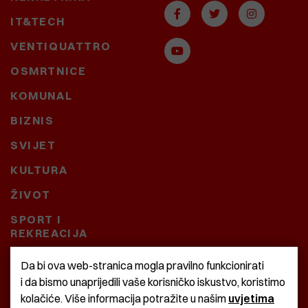
IT&TECH
VENTIQUATTRO
OSMRTNICE
KOMUNAL
BIZNIS
SVIJET
KULTURA
ŽIVOT
SPORT I
REKREACIJA
CRNA KRONIKA
Da bi ova web-stranica mogla pravilno funkcionirati
i da bismo unaprijedili vaše korisničko iskustvo, koristimo
BAŠTARDINI I PRAVI
kolačiće. Više informacija potražite u našim
uvjetima
KRASNA ZEMLJA