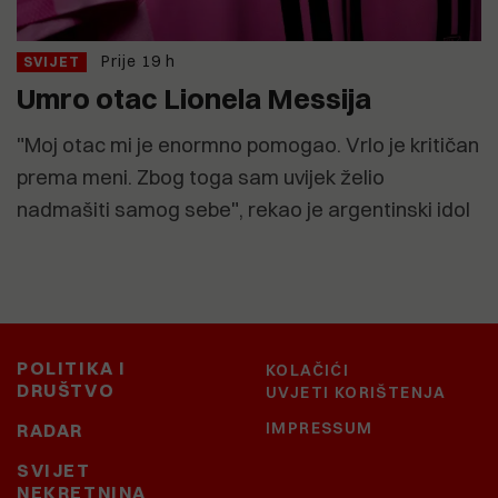
Prije 19 h
SVIJET
Umro otac Lionela Messija
"Moj otac mi je enormno pomogao. Vrlo je kritičan
prema meni. Zbog toga sam uvijek želio
nadmašiti samog sebe", rekao je argentinski idol
POLITIKA I
KOLAČIĆI
DRUŠTVO
UVJETI KORIŠTENJA
IMPRESSUM
RADAR
SVIJET
NEKRETNINA