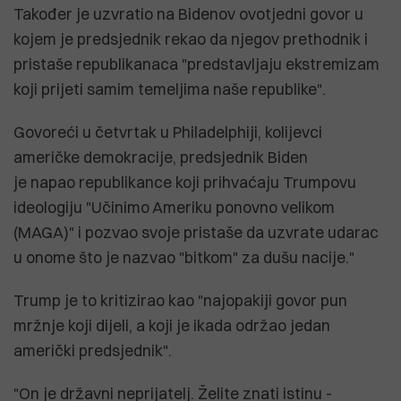
Također je uzvratio na Bidenov ovotjedni govor u
kojem je predsjednik rekao da njegov prethodnik i
pristaše republikanaca "predstavljaju ekstremizam
koji prijeti samim temeljima naše republike".
Govoreći u četvrtak u Philadelphiji, kolijevci
američke demokracije, predsjednik Biden
je napao republikance koji prihvaćaju Trumpovu
ideologiju "Učinimo Ameriku ponovno velikom
(MAGA)" i pozvao svoje pristaše da uzvrate udarac
u onome što je nazvao "bitkom" za dušu nacije."
Trump je to kritizirao kao "najopakiji govor pun
mržnje koji dijeli, a koji je ikada održao jedan
američki predsjednik".
"On je državni neprijatelj. Želite znati istinu -