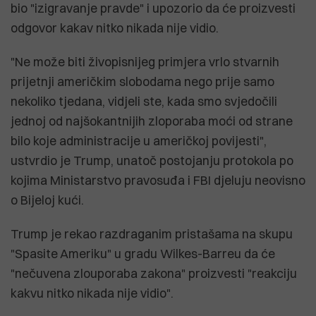
bio "izigravanje pravde" i upozorio da će proizvesti
odgovor kakav nitko nikada nije vidio.
"Ne može biti živopisnijeg primjera vrlo stvarnih
prijetnji američkim slobodama nego prije samo
nekoliko tjedana, vidjeli ste, kada smo svjedočili
jednoj od najšokantnijih zloporaba moći od strane
bilo koje administracije u američkoj povijesti",
ustvrdio je Trump, unatoč postojanju protokola po
kojima Ministarstvo pravosuđa i FBI djeluju neovisno
o Bijeloj kući.
Trump je rekao razdraganim pristašama na skupu
"Spasite Ameriku" u gradu Wilkes-Barreu da će
"nečuvena zlouporaba zakona" proizvesti "reakciju
kakvu nitko nikada nije vidio".