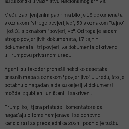
su zakonski u vlasništvu Nacionalnog arhiva.
Među zaplijenjenim papirima bilo je 18 dokumenata
s oznakom "strogo povjerljivo", 53 s oznakom "tajno"
i još 31 s oznakom "povjerljivo". Od toga je sedam
strogo povjerljivih dokumenata, 17 tajnih
dokumenata i tri povjerljiva dokumenta otkriveno
u Trumpovu privatnom uredu.
Agenti su također pronašli nekoliko desetaka
praznih mapa s oznakom "povjerljivo" u uredu, što je
potaknulo nagađanja da su osjetljivi dokumenti
možda izgubljeni, uništeni ili sakriveni.
Trump, koji tjera pristaše i komentatore da
nagađaju o tome namjerava li se ponovno
kandidirati za predsjednika 2024., podnio je tužbu