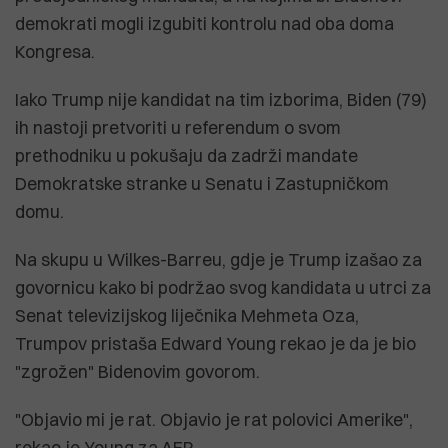
demokrati mogli izgubiti kontrolu nad oba doma
Kongresa.
Iako Trump nije kandidat na tim izborima, Biden (79)
ih nastoji pretvoriti u referendum o svom
prethodniku u pokušaju da zadrži mandate
Demokratske stranke u Senatu i Zastupničkom
domu.
Na skupu u Wilkes-Barreu, gdje je Trump izašao za
govornicu kako bi podržao svog kandidata u utrci za
Senat televizijskog liječnika Mehmeta Oza,
Trumpov pristaša Edward Young rekao je da je bio
"zgrožen" Bidenovim govorom.
"Objavio mi je rat. Objavio je rat polovici Amerike",
rekao je Young za AFP.