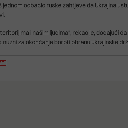
još jednom odbacio ruske zahtjeve da Ukrajina ustu
vi.
eritorijima i našim ljudima", rekao je, dodajući da
k nužni za okončanje borbi i obranu ukrajinske dr
ET