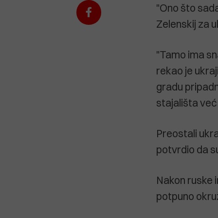
"Ono što sada 
Zelenskij za u
"Tamo ima snag
rekao je ukraj
gradu pripadn
stajališta ve
Preostali ukra
potvrdio da su
Nakon ruske i
potpuno okruž