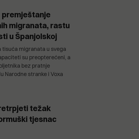
o premještanje
nih migranata, rastu
sti u Španjolskoj
 tisuća migranata u svega
apaciteti su preopterećeni, a
ljetnika bez pratnje
đu Narodne stranke i Voxa
retrpjeti težak
ormuški tjesnac