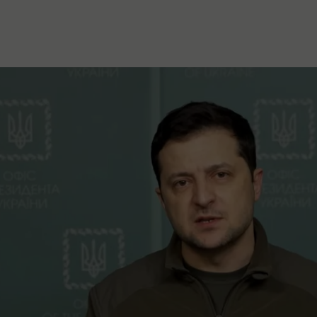
stanovanje,
kulturu..."