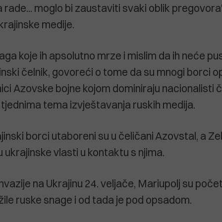
rade... moglo bi zaustaviti svaki oblik pregovora"
krajinske medije.
a koje ih apsolutno mrze i mislim da ih neće pust
inski čelnik, govoreći o tome da su mnogi borci op
ici Azovske bojne kojom dominiraju nacionalisti č
ć tjednima tema izvještavanja ruskih medija.
jinski borci utaboreni su u čeličani Azovstal, a Zel
 ukrajinske vlasti u kontaktu s njima.
nvazije na Ukrajinu 24. veljače, Mariupolj su poč
ile ruske snage i od tada je pod opsadom.