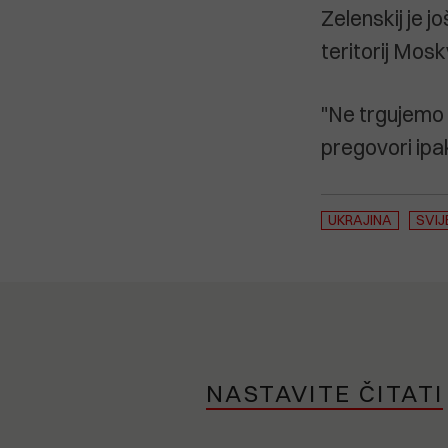
Zelenskij je 
teritorij Mosk
"Ne trgujemo t
pregovori ipa
UKRAJINA
SVIJ
NASTAVITE ČITATI