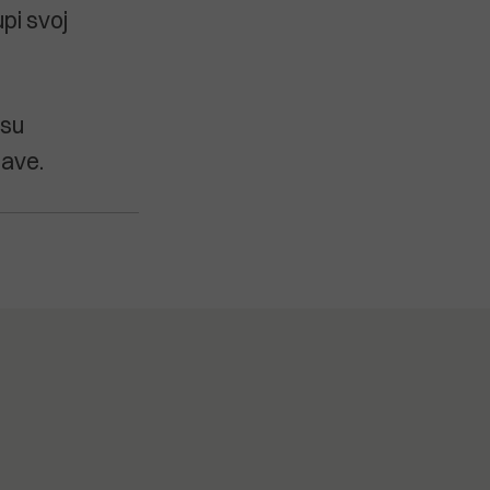
pi svoj
 su
žave.