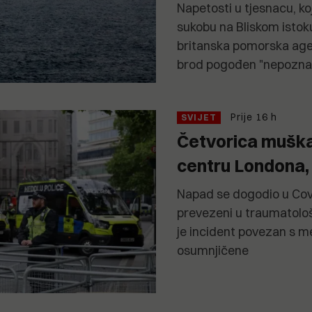
Napetosti u tjesnacu, koj
sukobu na Bliskom istoku
britanska pomorska agen
brod pogođen "nepoznat
Prije 16 h
SVIJET
Četvorica muška
centru Londona,
Napad se dogodio u Cove
prevezeni u traumatološk
je incident povezan s 
osumnjičene