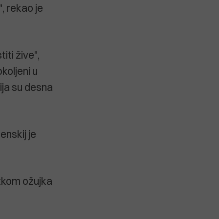
, rekao je
iti žive",
koljeni u
ija su desna
enskij je
etkom ožujka