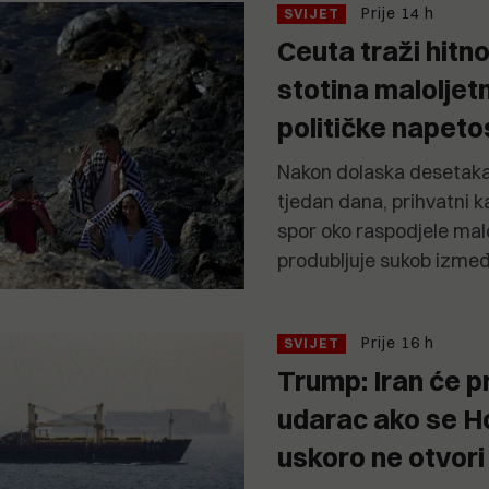
Prije 14 h
SVIJET
Ceuta traži hitn
stotina maloljet
političke napeto
Nakon dolaska desetaka
tjedan dana, prihvatni k
spor oko raspodjele malo
produbljuje sukob izme
Prije 16 h
SVIJET
Trump: Iran će p
udarac ako se H
uskoro ne otvori