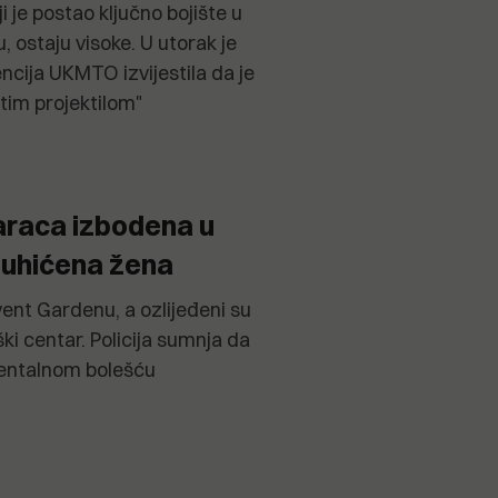
i je postao ključno bojište u
, ostaju visoke. U utorak je
cija UKMTO izvijestila da je
im projektilom"
raca izbodena u
 uhićena žena
nt Gardenu, a ozlijeđeni su
i centar. Policija sumnja da
mentalnom bolešću