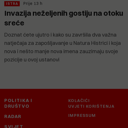
Prije 13 h
ISTRA
Invazija neželjenih gostiju na otoku
sreće
Doznat ćete ujutro i kako su završila dva važna
natječaja za zapošljavanje u Natura Histrici i koja
nova i nešto manje nova imena zauzimaju svoje
pozicije u ovoj ustanovi
POLITIKA I
KOLAČIĆI
DRUŠTVO
UVJETI KORIŠTENJA
IMPRESSUM
RADAR
SVIJET