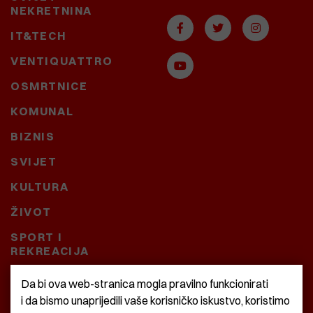
NEKRETNINA
IT&TECH
VENTIQUATTRO
OSMRTNICE
KOMUNAL
BIZNIS
SVIJET
KULTURA
ŽIVOT
SPORT I
REKREACIJA
CRNA KRONIKA
Da bi ova web-stranica mogla pravilno funkcionirati
i da bismo unaprijedili vaše korisničko iskustvo, koristimo
BAŠTARDINI I PRAVI