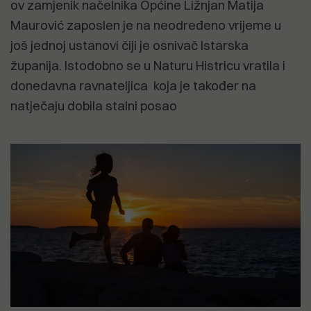
ov zamjenik načelnika Općine Ližnjan Matija
Maurović zaposlen je na neodređeno vrijeme u
još jednoj ustanovi čiji je osnivač Istarska
županija. Istodobno se u Naturu Histricu vratila i
donedavna ravnateljica koja je također na
natječaju dobila stalni posao