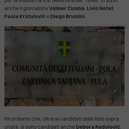
per la stessa carica. Nella lista dei "ribelli" ci sono
anche il giornalista
Valmer Cusma
,
Livio Nefat
,
Paola Krstulović
e
Diego Brumini
.
Ricordiamo che, oltre ai candidati delle liste sopra
citate, si sono candidati anche
Debora Radolović
,