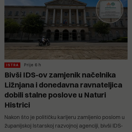
Prije 6 h
ISTRA
Bivši IDS-ov zamjenik načelnika
Ližnjana i donedavna ravnateljica
dobili stalne poslove u Naturi
Histrici
Nakon što je političku karijeru zamijenio poslom u
županijskoj Istarskoj razvojnoj agenciji, bivši IDS-