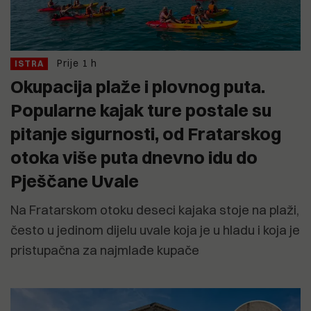
Prije 1 h
ISTRA
Okupacija plaže i plovnog puta.
Popularne kajak ture postale su
pitanje sigurnosti, od Fratarskog
otoka više puta dnevno idu do
Pješčane Uvale
Na Fratarskom otoku deseci kajaka stoje na plaži,
često u jedinom dijelu uvale koja je u hladu i koja je
pristupačna za najmlađe kupače