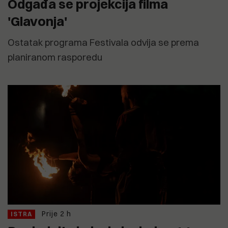
Odgađa se projekcija filma
'Glavonja'
Ostatak programa Festivala odvija se prema
planiranom rasporedu
Prije 2 h
ISTRA