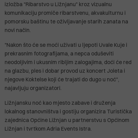
izložba "Ribarstvo u Ližnjanu" kroz vizualnu
komunikaciju promiče ribarstvenu, akvakulturnu i
pomorsku baštinu te oživljavanje starih zanata na
novi način.
"Nakon što će se moći uživati u ljepoti Uvale Kuje i
prekrasnim fotografijama, a nepca oduševiti
neodoljivim i ukusnim ribljim zalogajima, doći će red
na glazbu, ples i dobar provod uz koncert Joleta i
njegove Koktelse koji će trajati do dugo u noć",
najavljuju organizatori.
Ližnjansku noć kao mjesto zabave i druženja
lokalnog stanovništva i gostiju organizira Turistička
zajednica Općine Ližnjan u partnerstvu s Općinom
Ližnjan i tvrtkom Adria Events Istra.