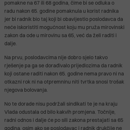
pomakne na 67 ili 68 godina, čime bi se odluka o
radu nakon 65. godine pomaknula u korist radnika
jer bi radnik bio taj koji bi obavijestio poslodavca da
neće iskoristiti mogućnost koju mu pruža mirovinski
zakon da ode u mirovinu sa 65, već da želi raditi i
dalje.
Na prvu, poslodavcima nije dobro sjelo takvo
rješenje pa ga se dorađivalo prijedlozima da radnik
koji ostane raditi nakon 65. godine nema pravo ni na
otkazni rok ni na otpremninu niti tvrtka snosi trošak
njegova bolovanja.
No te dorade nisu podržali sindikati te je na kraju
Vlada odustala od bilo kakvih promjena. Točnije,
radni odnos i dalje će po sili zakona prestajati sa 65
godina, osim ako se poslodavac i radnik drukčije ne