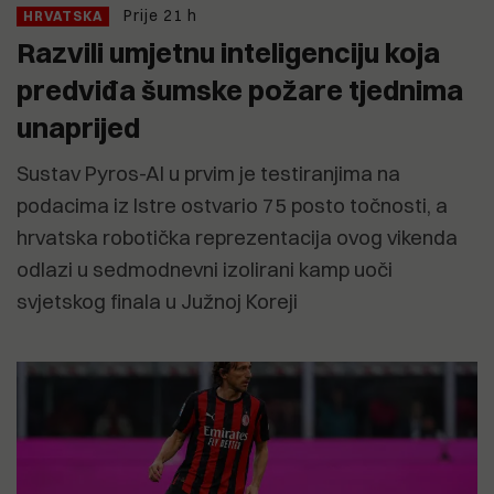
Prije 21 h
HRVATSKA
Razvili umjetnu inteligenciju koja
predviđa šumske požare tjednima
unaprijed
Sustav Pyros-AI u prvim je testiranjima na
podacima iz Istre ostvario 75 posto točnosti, a
hrvatska robotička reprezentacija ovog vikenda
odlazi u sedmodnevni izolirani kamp uoči
svjetskog finala u Južnoj Koreji