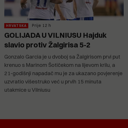
Prije 12 h
HRVATSKA
GOLIJADA U VILNIUSU Hajduk
slavio protiv Žalgirisa 5-2
Gonzalo Garcia je u dvoboj sa Žalgirisom prvi put
krenuo s Marinom Šotičekom na lijevom krilu, a
21-godišnji napadač mu je za ukazano povjerenje
uzvratio višestruko već u prvih 15 minuta
utakmice u Vilniusu