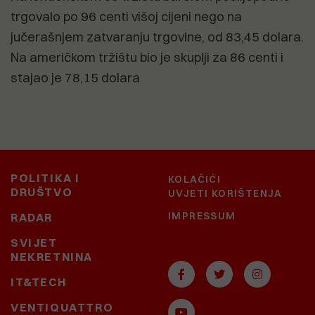
trgovalo po 96 centi višoj cijeni nego na
jučerašnjem zatvaranju trgovine, od 83,45 dolara.
Na američkom tržištu bio je skuplji za 86 centi i
stajao je 78,15 dolara
POLITIKA I
KOLAČIĆI
DRUŠTVO
UVJETI KORIŠTENJA
IMPRESSUM
RADAR
SVIJET
NEKRETNINA
IT&TECH
VENTIQUATTRO