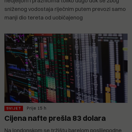
nedjeljom i praznicima toliko dugo dok se zbog
sniženog vodostaja riječnim putem prevozi samo
manji dio tereta od uobičajenog
Prije 15 h
SVIJET
Cijena nafte prešla 83 dolara
Na londonskom se tržištu barelom poslijepodne