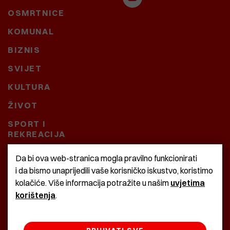
OSMRTNICE
KOMUNAL
BIZNIS
SVIJET
KULTURA
ŽIVOT
SPORT I
REKREACIJA
CRNA KRONIKA
Da bi ova web-stranica mogla pravilno funkcionirati
i da bismo unaprijedili vaše korisničko iskustvo, koristimo
BAŠTARDINI I PRAVI
kolačiće. Više informacija potražite u našim
uvjetima
KRASNA ZEMLJA
korištenja
.