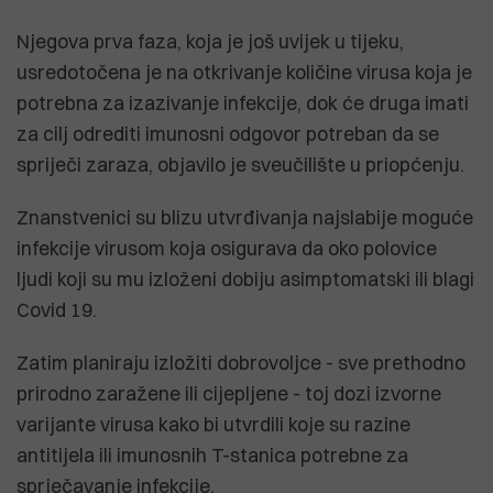
Njegova prva faza, koja je još uvijek u tijeku,
usredotočena je na otkrivanje količine virusa koja je
potrebna za izazivanje infekcije, dok će druga imati
za cilj odrediti imunosni odgovor potreban da se
spriječi zaraza, objavilo je sveučilište u priopćenju.
Znanstvenici su blizu utvrđivanja najslabije moguće
infekcije virusom koja osigurava da oko polovice
ljudi koji su mu izloženi dobiju asimptomatski ili blagi
Covid 19.
Zatim planiraju izložiti dobrovoljce - sve prethodno
prirodno zaražene ili cijepljene - toj dozi izvorne
varijante virusa kako bi utvrdili koje su razine
antitijela ili imunosnih T-stanica potrebne za
sprječavanje infekcije.