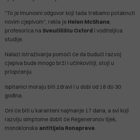
"To je imunosni odgovor koji tada trebamo potaknuti
novim cjepivom", rekla je
Helen McShane
,
profesorica na
Sveučilištu Oxford
i voditeljica
studije.
Nalazi istraživanja pomoći će da budući razvoj
cjepiva bude mnogo brži i učinkovitiji, stoji u
priopćenju.
Ispitanici moraju biti zdravi i u dobi od 18 do 30
godina.
Oni će biti u karanteni najmanje 17 dana, a svi koji
razviju simptome dobit će Regeneronov lijek,
monoklonska
antitijela Ronapreve
.