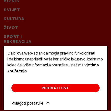
BIZNIS
SVIJET
KULTURA
ŽIVOT
SPORT I
REKREACIJA
CRNA KRONIKA
Da bi ova web-stranica mogla pravilno funkcionirati
i da bismo unaprijedili vaše korisničko iskustvo, koristimo
BAŠTARDINI I PRAVI
kolačiće. Više informacija potražite u našim
uvjetima
KRASNA ZEMLJA
korištenja
.
PRIHVATI SVE
©2022 Istra24 - istarske digitalne novine
Prilagodi postavke