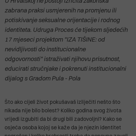
U Hrvatskoj ne postoji izričita zakonska
zabrana praksi usmjerenih na promjenu ili
potiskivanje seksualne orijentacije i rodnog
identiteta. Udruga Proces će tijekom sljedećih
17 mjeseci projektom "IZA TIŠINE: od
nevidljivosti do institucionalne
odgovornosti" istraživati njihovu prisutnost,
educirati stručnjake i pokrenuti institucionalni
dijalog s Gradom Pula - Pola
Što ako cijeli život pokušavaš izliječiti nešto što
nikada nije bilo bolest? Koliko godina svog života
vrijedi izgubiti da bi drugi bili zadovoljni? Kako se
osjeća osoba kojoj se kaže da je njezin identitet
pogrešan i koliko hrabrosti treba da ponovno zavoli