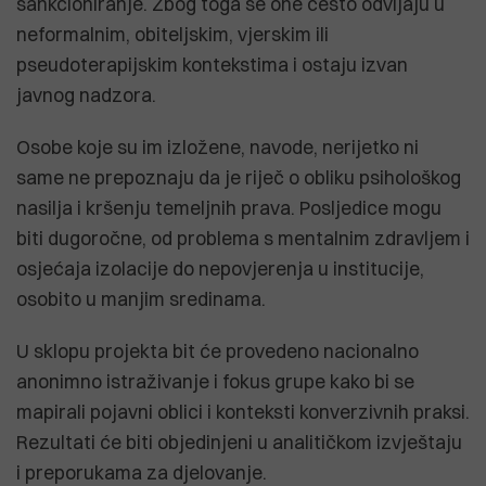
sankcioniranje. Zbog toga se one često odvijaju u
neformalnim, obiteljskim, vjerskim ili
pseudoterapijskim kontekstima i ostaju izvan
javnog nadzora.
Osobe koje su im izložene, navode, nerijetko ni
same ne prepoznaju da je riječ o obliku psihološkog
nasilja i kršenju temeljnih prava. Posljedice mogu
biti dugoročne, od problema s mentalnim zdravljem i
osjećaja izolacije do nepovjerenja u institucije,
osobito u manjim sredinama.
U sklopu projekta bit će provedeno nacionalno
anonimno istraživanje i fokus grupe kako bi se
mapirali pojavni oblici i konteksti konverzivnih praksi.
Rezultati će biti objedinjeni u analitičkom izvještaju
i preporukama za djelovanje.