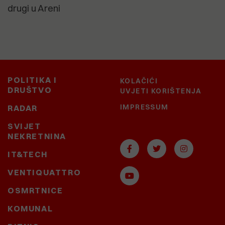
drugi u Areni
POLITIKA I
KOLAČIĆI
DRUŠTVO
UVJETI KORIŠTENJA
IMPRESSUM
RADAR
SVIJET
NEKRETNINA
IT&TECH
VENTIQUATTRO
OSMRTNICE
KOMUNAL