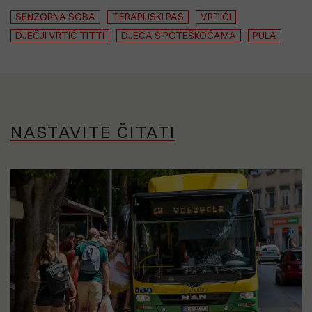
SENZORNA SOBA
TERAPIJSKI PAS
VRTIĆI
DJEČJI VRTIĆ TITTI
DJECA S POTEŠKOĆAMA
PULA
NASTAVITE ČITATI