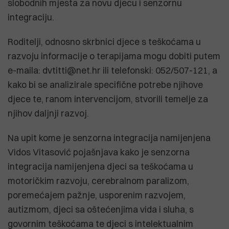
slobodnih mjesta za novu djecu i senzornu
integraciju.
Roditelji, odnosno skrbnici djece s teškoćama u
razvoju informacije o terapijama mogu dobiti putem
e-maila: dvtitti@net.hr ili telefonski: 052/507-121, a
kako bi se analizirale specifične potrebe njihove
djece te, ranom intervencijom, stvorili temelje za
njihov daljnji razvoj.
Na upit kome je senzorna integracija namijenjena
Vidos Vitasović pojašnjava kako je senzorna
integracija namijenjena djeci sa teškoćama u
motoričkim razvoju, cerebralnom paralizom,
poremećajem pažnje, usporenim razvojem,
autizmom, djeci sa oštećenjima vida i sluha, s
govornim teškoćama te djeci s intelektualnim