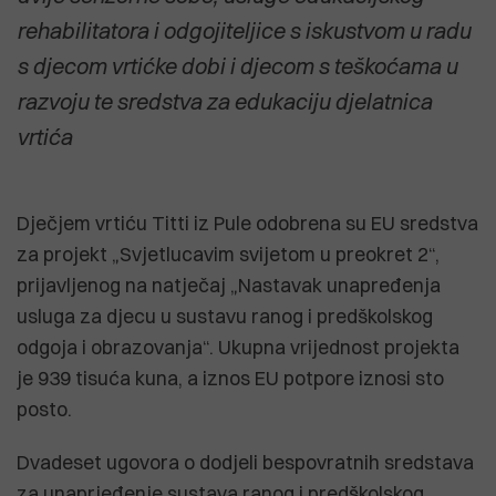
rehabilitatora i odgojiteljice s iskustvom u radu
s djecom vrtićke dobi i djecom s teškoćama u
razvoju te sredstva za edukaciju djelatnica
vrtića
Dječjem vrtiću Titti iz Pule odobrena su EU sredstva
za projekt „Svjetlucavim svijetom u preokret 2“,
prijavljenog na natječaj „Nastavak unapređenja
usluga za djecu u sustavu ranog i predškolskog
odgoja i obrazovanja“. Ukupna vrijednost projekta
je 939 tisuća kuna, a iznos EU potpore iznosi sto
posto.
Dvadeset ugovora o dodjeli bespovratnih sredstava
za unaprjeđenje sustava ranog i predškolskog