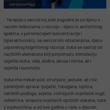
Labradorica Peggy
- Terapija u senzornoj sobi pogodna je za djecu s
raznim teškoćama u razvoju - djecu iz autističnog
spektra, s poremećajem koncentracije i
hiperaktivnošću, sa senzornim oštećenjima, djecu
usporenog kognitivnog razvoja. Soba se sastoji od
različitih elemenata koji potpomažu stimulaciju
osjetila sluha, vida, dodira, okusa i mirisa, ali i
osjetila ravnoteže.
Soba ima mekan pod, strunjače, jastuke, ali i niz
zanimljivih sprava: ljuljački, tobogana, loptica,
taktilnih podloga, svjetla, rotirajućih svjetlećih kugli,
reflektora, snopova svjetlećih optičkih vlakana, tuba
s mjehurićima, a od ove godine u radu s djecom