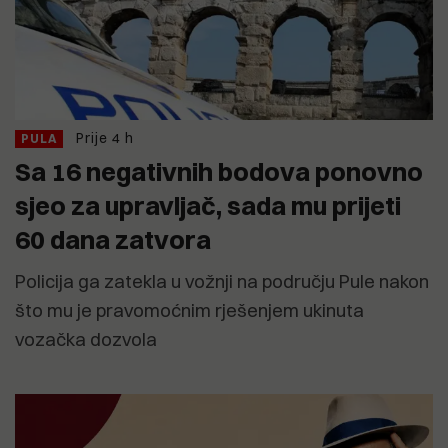
Prije 4 h
PULA
Sa 16 negativnih bodova ponovno
sjeo za upravljač, sada mu prijeti
60 dana zatvora
Policija ga zatekla u vožnji na području Pule nakon
što mu je pravomoćnim rješenjem ukinuta
vozačka dozvola