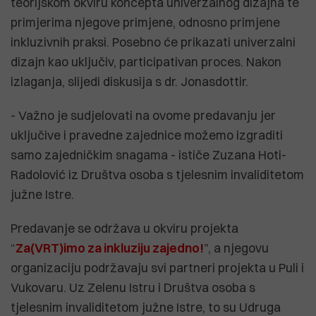
teorijskom okviru koncepta univerzalnog dizajna te
primjerima njegove primjene, odnosno primjene
inkluzivnih praksi. Posebno će prikazati univerzalni
dizajn kao uključiv, participativan proces. Nakon
izlaganja, slijedi diskusija s dr. Jonasdottir.
- Važno je sudjelovati na ovome predavanju jer
uključive i pravedne zajednice možemo izgraditi
samo zajedničkim snagama - ističe Zuzana Hoti-
Radolović iz Društva osoba s tjelesnim invaliditetom
južne Istre.
Predavanje se održava u okviru projekta
“
Za(VRT)imo za inkluziju zajedno!
”, a njegovu
organizaciju podržavaju svi partneri projekta u Puli i
Vukovaru. Uz Zelenu Istru i Društva osoba s
tjelesnim invaliditetom južne Istre, to su Udruga