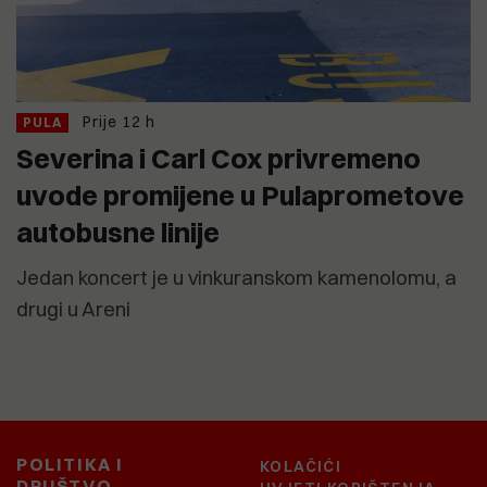
Prije 12 h
PULA
Severina i Carl Cox privremeno
uvode promijene u Pulaprometove
autobusne linije
Jedan koncert je u vinkuranskom kamenolomu, a
drugi u Areni
POLITIKA I
KOLAČIĆI
DRUŠTVO