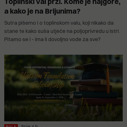
Toplinski val prži. Kome je najgore,
a kako je na Brijunima?
Sutra pišemo i o toplinskom valu, koji nikako da
stane te kako suša utječe na poljoprivredu u Istri.
PItamo se i - ima li dovoljno vode za sve?
Prije 4 h
PULA