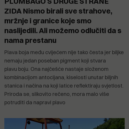
PLUMBAGO S DRUGE STRANE
ZIDA Nismo birali sve strahove,
mržnje i granice koje smo
naslijedili. Ali možemo odlučiti da s
nama prestanu
Plava boja među cvijećem nije tako česta jer biljke
nemaju jedan poseban pigment koji stvara
plavu boju. Ona najčešće nastaje složenom
kombinacijom antocijana, kiselosti unutar biljnih
stanica i načina na koji latice reflektiraju svjetlost.
Priroda se, slikovito rečeno, mora malo više
potruditi da napravi plavo