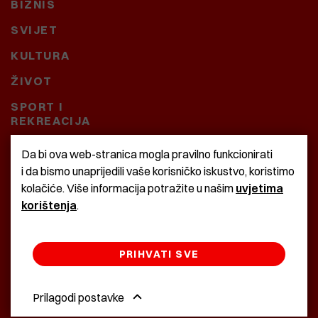
BIZNIS
SVIJET
KULTURA
ŽIVOT
SPORT I
REKREACIJA
CRNA KRONIKA
Da bi ova web-stranica mogla pravilno funkcionirati
i da bismo unaprijedili vaše korisničko iskustvo, koristimo
BAŠTARDINI I PRAVI
kolačiće. Više informacija potražite u našim
uvjetima
KRASNA ZEMLJA
korištenja
.
PRIHVATI SVE
©2022 Istra24 - istarske digitalne novine
Prilagodi postavke