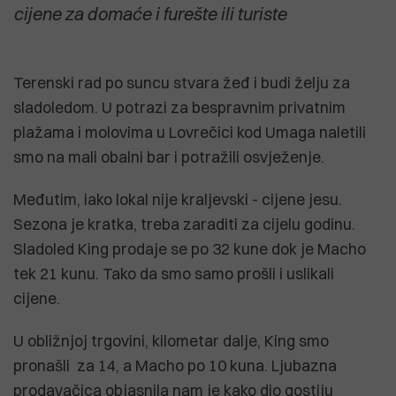
cijene za domaće i furešte ili turiste
Terenski rad po suncu stvara žeđ i budi želju za
sladoledom. U potrazi za bespravnim privatnim
plažama i molovima u Lovrečici kod Umaga naletili
smo na mali obalni bar i potražili osvježenje.
Međutim, iako lokal nije kraljevski - cijene jesu.
Sezona je kratka, treba zaraditi za cijelu godinu.
Sladoled King prodaje se po 32 kune dok je Macho
tek 21 kunu. Tako da smo samo prošli i uslikali
cijene.
U obližnjoj trgovini, kilometar dalje, King smo
pronašli za 14, a Macho po 10 kuna. Ljubazna
prodavačica objasnila nam je kako dio gostiju