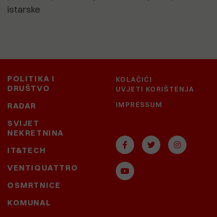
istarske
POLITIKA I
KOLAČIĆI
DRUŠTVO
UVJETI KORIŠTENJA
IMPRESSUM
RADAR
SVIJET
NEKRETNINA
IT&TECH
VENTIQUATTRO
OSMRTNICE
KOMUNAL