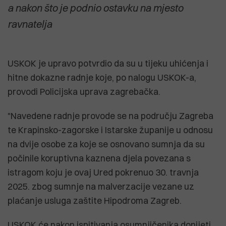
a nakon što je podnio ostavku na mjesto
ravnatelja
USKOK je upravo potvrdio da su u tijeku uhićenja i
hitne dokazne radnje koje, po nalogu USKOK-a,
provodi Policijska uprava zagrebačka.
"Navedene radnje provode se na području Zagreba
te Krapinsko-zagorske i Istarske županije u odnosu
na dvije osobe za koje se osnovano sumnja da su
počinile koruptivna kaznena djela povezana s
istragom koju je ovaj Ured pokrenuo 30. travnja
2025. zbog sumnje na malverzacije vezane uz
plaćanje usluga zaštite Hipodroma Zagreb.
USKOK će nakon ispitivanja osumnjičenika donijeti