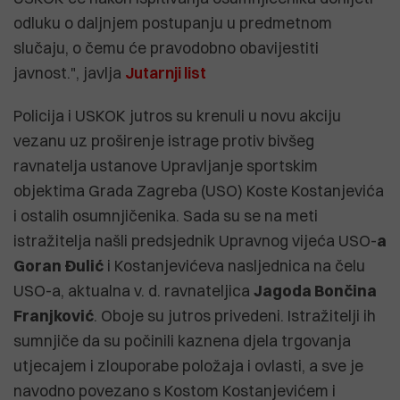
odluku o daljnjem postupanju u predmetnom
slučaju, o čemu će pravodobno obavijestiti
javnost.", javlja
Jutarnji list
Policija i USKOK jutros su krenuli u novu akciju
vezanu uz proširenje istrage protiv bivšeg
ravnatelja ustanove Upravljanje sportskim
objektima Grada Zagreba (USO) Koste Kostanjevića
i ostalih osumnjičenika. Sada su se na meti
istražitelja našli predsjednik Upravnog vijeća USO-
a
Goran Đulić
i Kostanjevićeva nasljednica na čelu
USO-a, aktualna v. d. ravnateljica
Jagoda Bončina
Franjković
. Oboje su jutros privedeni. Istražitelji ih
sumnjiče da su počinili kaznena djela trgovanja
utjecajem i zlouporabe položaja i ovlasti, a sve je
navodno povezano s Kostom Kostanjevićem i