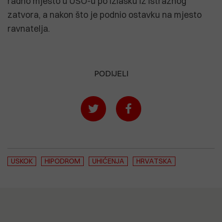
radno mjesto u USO-u po izlasku iz istražnog
zatvora, a nakon što je podnio ostavku na mjesto
ravnatelja.
PODIJELI
USKOK
HIPODROM
UHIĆENJA
HRVATSKA