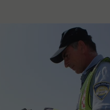
stanovanje,
kulturu..."