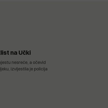
ist na Učki
mjestu nesreće, a očevid
ku, izvijestila je policija