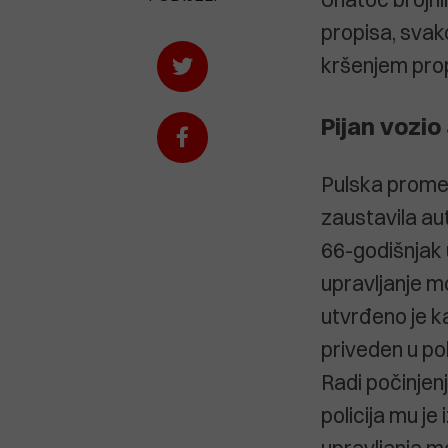
propisa, svak
kršenjem prop
Pijan vozio
Pulska prometn
zaustavila aut
66-godišnjak 
upravljanje m
utvrđeno je k
priveden u po
Radi počinjen
policija mu j