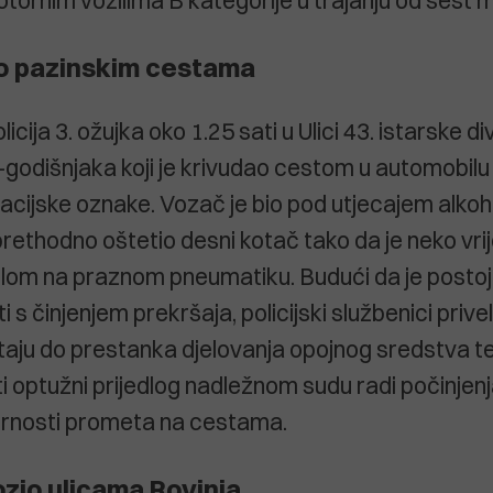
otornim vozilima B kategorije u trajanju od šest m
o pazinskim cestama
icija 3. ožujka oko 1.25 sati u Ulici 43. istarske di
-godišnjaka koji je krivudao cestom u automobilu
racijske oznake. Vozač je bio pod utjecajem alkoh
 prethodno oštetio desni kotač tako da je neko vr
ilom na praznom pneumatiku. Budući da je posto
i s činjenjem prekršaja, policijski službenici privel
staju do prestanka djelovanja opojnog sredstva te
i optužni prijedlog nadležnom sudu radi počinjenj
urnosti prometa na cestama.
zio ulicama Rovinja