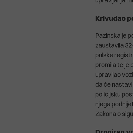
upravljanja m
Krivudao p
Pazinska je pol
zaustavila 32
pulske regist
promila te je
upravljao voz
da će nastavit
policijsku po
njega podnijet
Zakona o sig
Drogiran vo