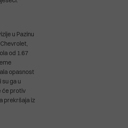
jeseci.
vizije u Pazinu
 Chevrolet,
ola od 1.67
ijeme
jala opasnost
i su ga u
 će protiv
a prekršaja iz