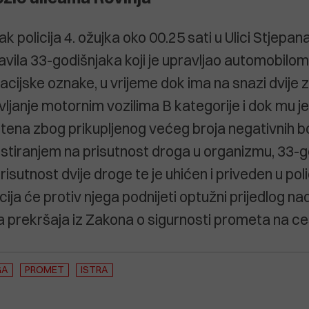
ak policija 4. ožujka oko 00.25 sati u Ulici Stjepan
avila 33-godišnjaka koji je upravljao automobilo
racijske oznake, u vrijeme dok ima na snazi dvije 
ljanje motornim vozilima B kategorije i dok mu 
tena zbog prikupljenog većeg broja negativnih 
stiranjem na prisutnost droga u organizmu, 33-go
risutnost dvije droge te je uhićen i priveden u poli
icija će protiv njega podnijeti optužni prijedlog 
ja prekršaja iz Zakona o sigurnosti prometa na c
GA
PROMET
ISTRA