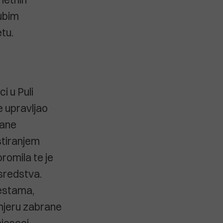
rubim
tu.
i u Puli
e upravljao
rane
stiranjem
romila te je
 sredstva.
cestama,
 mjeru zabrane