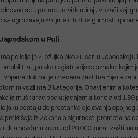
odnevno se u prometu evidentiraju vozači koji g
isa ugrožavaju svoju, ali i tuđu sigurnost u prome
 Japodskom u Puli
a policija je 2. ožujka oko 20 sati u Japodskoj ulic
omobil Fiat, pulske registracijske oznake, kojim j
u vrijeme dok mu je izrečena zaštitna mjera zab
otornim vozilima B kategorije. Obavljenim alkote
ako je muškarac pod utjecajem alkohola od 1.80 p
licijsku postaju do prestanka djelovanja opojnog
ja prekršaja iz Zakona o sigurnosti prometa na 
e izrekla novčanu kaznu od 20.000 kuna i zaštitnu