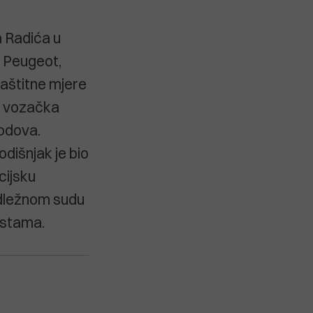
a Radića u
m Peugeot,
zaštitne mjere
je vozačka
bodova.
dišnjak je bio
cijsku
nadležnom sudu
estama.