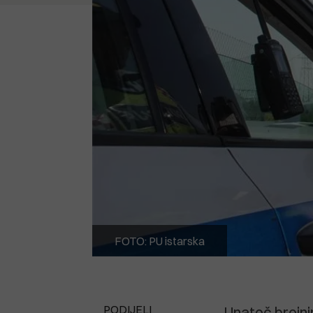
FOTO: PU istarska
PODIJELI
Unatoč brojni