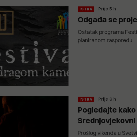
Prije 5 h
ISTRA
Odgađa se projek
Ostatak programa Festi
planiranom rasporedu
Prije 6 h
ISTRA
Pogledajte kako 
Srednjovjekovni 
Prošlog vikenda u Svetv