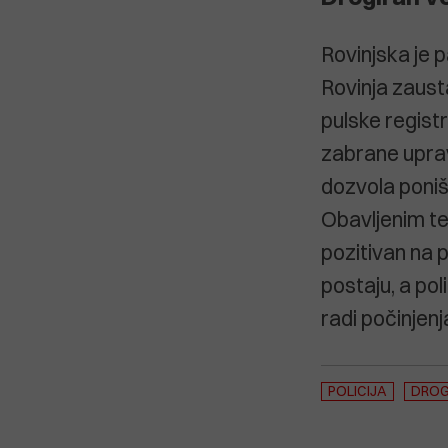
Rovinjska je p
Rovinja zaust
pulske regist
zabrane uprav
dozvola poniš
Obavljenim te
pozitivan na p
postaju, a pol
radi počinjen
POLICIJA
DRO