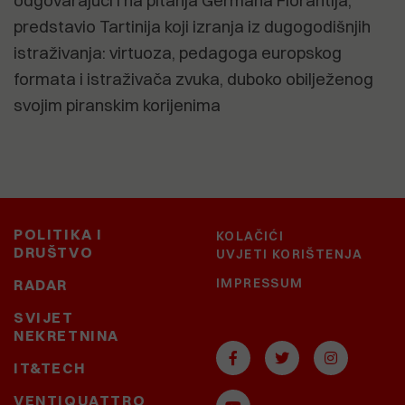
odgovarajući i na pitanja Germana Fiorantija,
predstavio Tartinija koji izranja iz dugogodišnjih
istraživanja: virtuoza, pedagoga europskog
formata i istraživača zvuka, duboko obilježenog
svojim piranskim korijenima
POLITIKA I
KOLAČIĆI
DRUŠTVO
UVJETI KORIŠTENJA
IMPRESSUM
RADAR
SVIJET
NEKRETNINA
IT&TECH
VENTIQUATTRO