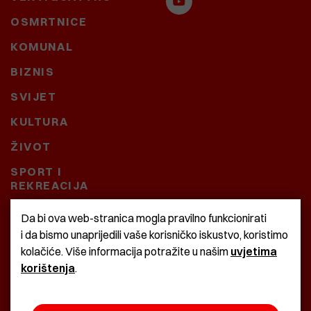
OSMRTNICE
KOMUNAL
BIZNIS
SVIJET
KULTURA
ŽIVOT
SPORT I
REKREACIJA
CRNA KRONIKA
Da bi ova web-stranica mogla pravilno funkcionirati
i da bismo unaprijedili vaše korisničko iskustvo, koristimo
BAŠTARDINI I PRAVI
kolačiće. Više informacija potražite u našim
uvjetima
KRASNA ZEMLJA
korištenja
.