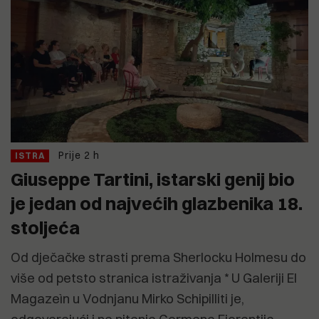
Prije 2 h
ISTRA
Giuseppe Tartini, istarski genij bio
je jedan od najvećih glazbenika 18.
stoljeća
Od dječačke strasti prema Sherlocku Holmesu do
više od petsto stranica istraživanja * U Galeriji El
Magazeìn u Vodnjanu Mirko Schipilliti je,