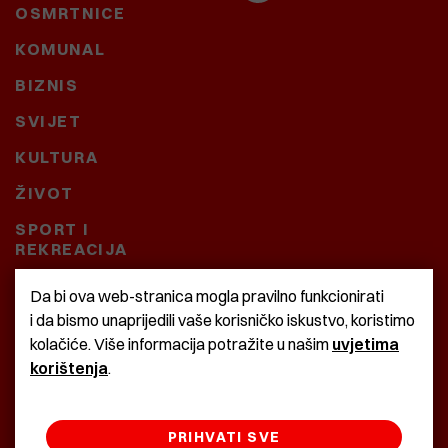
OSMRTNICE
KOMUNAL
BIZNIS
SVIJET
KULTURA
ŽIVOT
SPORT I
REKREACIJA
CRNA KRONIKA
Da bi ova web-stranica mogla pravilno funkcionirati
i da bismo unaprijedili vaše korisničko iskustvo, koristimo
BAŠTARDINI I PRAVI
kolačiće. Više informacija potražite u našim
uvjetima
KRASNA ZEMLJA
korištenja
.
PRIHVATI SVE