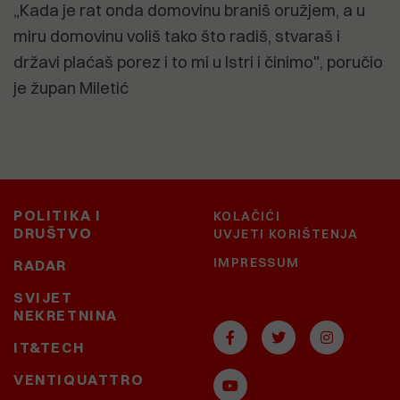
„Kada je rat onda domovinu braniš oružjem, a u
miru domovinu voliš tako što radiš, stvaraš i
državi plaćaš porez i to mi u Istri i činimo", poručio
je župan Miletić
POLITIKA I
KOLAČIĆI
DRUŠTVO
UVJETI KORIŠTENJA
IMPRESSUM
RADAR
SVIJET
NEKRETNINA
IT&TECH
VENTIQUATTRO