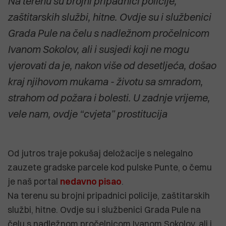
Na terenu su brojni pripadnici policije,
zaštitarskih službi, hitne. Ovdje su i službenici
Grada Pule na čelu s nadležnom pročelnicom
Ivanom Sokolov, ali i susjedi koji ne mogu
vjerovati da je, nakon više od desetljeća, došao
kraj njihovom mukama - životu sa smradom,
strahom od požara i bolesti. U zadnje vrijeme,
vele nam, ovdje “cvjeta” prostitucija
Od jutros traje pokušaj deložacije s nelegalno
zauzete gradske parcele kod pulske Punte, o čemu
je naš portal
nedavno pisao
.
Na terenu su brojni pripadnici policije, zaštitarskih
službi, hitne. Ovdje su i službenici Grada Pule na
čelu s nadležnom pročelnicom Ivanom Sokolov, ali i