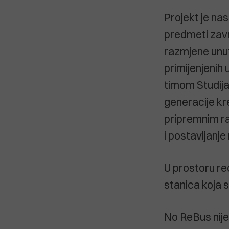
Projekt je nas
predmeti zavr
razmjene unuta
primijenjenih 
timom Studija 
generacije kre
pripremnim ra
i postavljanje
U prostoru re
stanica koja 
No ReBus nije