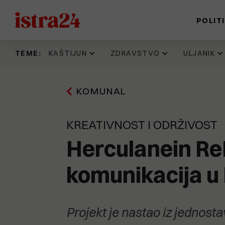
POLIT
TEME:
KAŠTIJUN
ZDRAVSTVO
ULJANIK
22.07.2026
16.06.2026
26.07.2026
29.07.2026
KOMUNAL
Direktorica
IDZ 'šteka' onoliko
Dok mladi
VRLO TAJNO! Evo
Kaštijuna Anja
koliko i Istarska
pokazuju put,
goleme
Ademi: "Zrak je
županija. Evo kad
sutra
otpremnine još
KREATIVNOST I ODRŽIVOST
prve kategorije".
su donijeli odluku
provjeravamo živi
jednog rovinjskog
Dušica Radojčić:
prema kojoj je
li Peđa Grbin u
direktora. I ovaj
Herculanein ReB
"Skandalozno je
isplata
istoj stvarnosti
IDS-ovac na
da se tako malo
zdravstvenim
kao građani i
ugovoru ima
komunikacija u 
pažnje posvećuje
radnicima trebala
građanke Pule
potpis istog
smradu koji guši
krenuti još
stranačkog kolege
lokalno
početkom godine
kao i Laginja
stanovništvo"
Projekt je nastao iz jednost