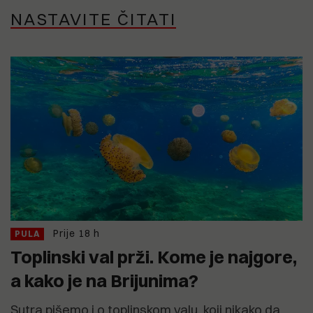
NASTAVITE ČITATI
Prije 18 h
PULA
Toplinski val prži. Kome je najgore,
a kako je na Brijunima?
Sutra pišemo i o toplinskom valu, koji nikako da