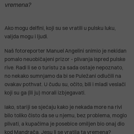
vremena?
Ako mogu delfini, koji su se vratili u pulsku luku,
valjda mogu i ljudi.
Naš fotoreporter Manuel Angelini snimio je nekidan
pomalo neuobičajeni prizor - plivanja ispred pulske
rive. Radi li se o turistu za sada ostaje nepoznato,
no nekako sumnjamo da bi se Puležani odlučili na
ovakav pothvat. U čudu su, očito, bili i mladi veslači
koji su ga (ili ju) morali izbjegavati.
Iako, stariji se sjećaju kako je nekada more na rivi
bilo toliko čisto da se u njemu, bez problema, moglo
plivati, a kupačima je posebice omiljen bio onaj dio
kod Mandrača. Jesu li se vratila ta vremena?