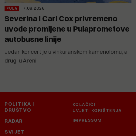
7.08.2026
PULA
Severina i Carl Cox privremeno
uvode promijene u Pulaprometove
autobusne linije
Jedan koncert je u vinkuranskom kamenolomu, a
drugi u Areni
POLITIKA I
KOLAČIĆI
DRUŠTVO
UVJETI KORIŠTENJA
IMPRESSUM
RADAR
SVIJET