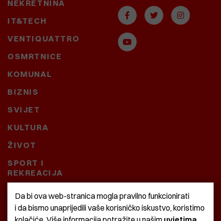
NEKRETNINA
IT&TECH
VENTIQUATTRO
OSMRTNICE
KOMUNAL
BIZNIS
SVIJET
KULTURA
ŽIVOT
SPORT I
REKREACIJA
CRNA KRONIKA
Da bi ova web-stranica mogla pravilno funkcionirati
i da bismo unaprijedili vaše korisničko iskustvo, koristimo
BAŠTARDINI I PRAVI
kolačiće. Više informacija potražite u našim
uvjetima