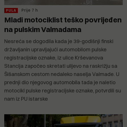
Prije 7 h
PULA
Mladi motociklist teško povrijeđen
na pulskim Valmadama
Nesreća se dogodila kada je 39-godišnji finski
državljanin upravljajući automobilom pulske
registracijske oznake, iz ulice Krševanova
Stancija započeo skretati ulijevo na raskrižju sa
Šišanskom cestom nedaleko naselja Valmade. U
prednji dio njegovog automobila tada je naletio
motocikl pulske registracijske oznake, potvrdili su
nam iz PU istarske