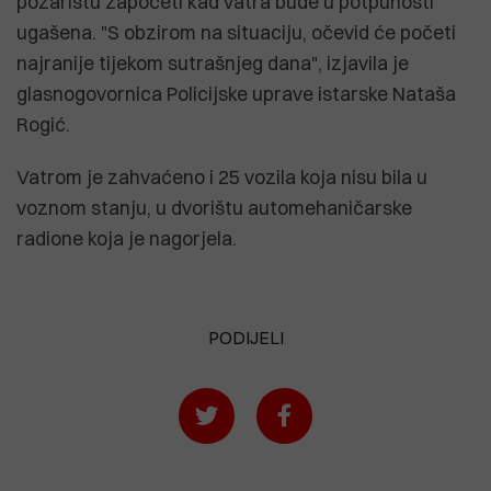
požarištu započeti kad vatra bude u potpunosti
ugašena. "S obzirom na situaciju, očevid će početi
najranije tijekom sutrašnjeg dana", izjavila je
glasnogovornica Policijske uprave istarske Nataša
Rogić.
Vatrom je zahvaćeno i 25 vozila koja nisu bila u
voznom stanju, u dvorištu automehaničarske
radione koja je nagorjela.
PODIJELI