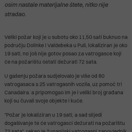
osim nastale materijalne štete, nitko nije
stradao.
Veliki požar koji je u subotu oko 11,50 sati buknuo na
području Dolinke i Valdebeka u Puli, lokaliziran je oko
19 sati, no još nije gotov posao za vatrogasce koji
će na požarištu ostati dežurati 72 sata.
U gašenju požara sudjelovalo je više od 80
vatrogasaca s 25 vatrogasnih vozila, uz pomoć tri
Canadaira. a pripomogao im je i veliki broj građana
koji su čuvali svoje objekte i kuće.
"Požar je lokaliziran u 19 sati, a sad slijedi
dogašivanje te će vatrogasci dežurati na požarištu
72 sata", rekao je županijski vatrogasni zapovjednik