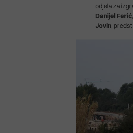
odjela za izg
Danijel Ferić
Jovin
, preds