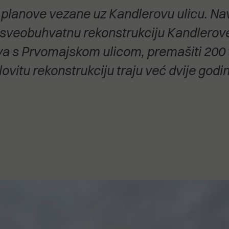
stanovanje,
 planove vezane uz Kandlerovu ulicu. Na
kulturu..."
sveobuhvatnu rekonstrukciju Kandlerove, 
va s Prvomajskom ulicom, premašiti 200 t
ovitu rekonstrukciju traju već dvije godin