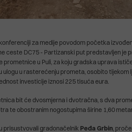
konferenciji za medije povodom početka izvođe
jne ceste DC75 - Partizanski put predstavljen je p
e prometnice u Puli, za koju gradska uprava istič
u ulogu u rasterećenju prometa, osobito tijekom l
jednost investicije iznosi 225 tisuća eura.
nica bit će dvosmjerna i dvotračna, s dva prom
etra te obostranim nogostupima širine 1,60 meta
su prisustvovali gradonačelnik
Peđa Grbin
, proč