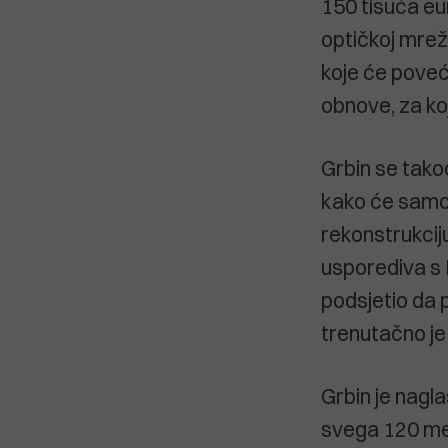
150 tisuća eu
optičkoj mreži
koje će poveć
obnove, za ko
Grbin se tako
kako će samo
rekonstrukciju
usporediva s 
podsjetio da p
trenutačno je 
Grbin je nagl
svega 120 met