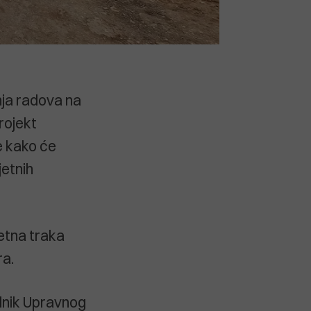
nja radova na
rojekt
e kako će
jetnih
etna traka
ra.
elnik Upravnog