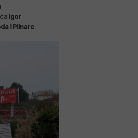
u
eća
Igor
a i Plinare
.