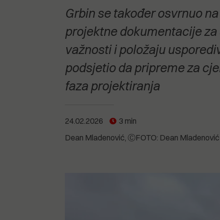
POGLEDAJTE SVE
POGLEDAJTE SVE
Grbin se također osvrnuo na
POGLEDAJTE SVE
projektne dokumentacije za 
važnosti i položaju usporedi
POGLEDAJTE SVE
podsjetio da pripreme za cjel
faza projektiranja
24.02.2026
3 min
Dean Mladenović
ⒸFOTO: Dean Mladenović