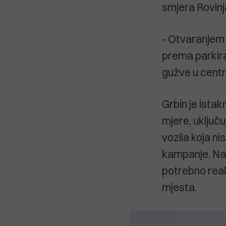
smjera Rovinj
- Otvaranjem
prema parkira
gužve u centr
Grbin je ista
mjere, uključ
vozila koja ni
kampanje. Nagl
potrebno reali
mjesta.