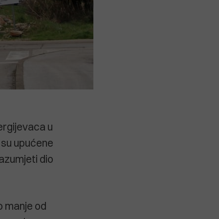
Sergijevaca u
e su upućene
razumjeti dio
no manje od