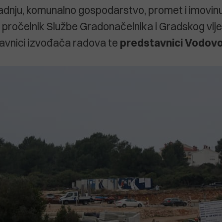
radnju, komunalno gospodarstvo, promet i imovin
, pročelnik Službe Gradonačelnika i Gradskog vij
tavnici izvođača radova te
predstavnici Vodovod