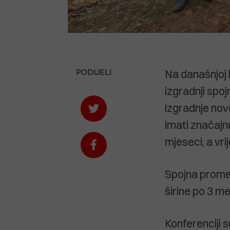
PODIJELI
Na današnjoj 
izgradnji spo
izgradnje nov
imati značajn
mjeseci, a vri
Spojna promet
širine po 3 m
Konferenciji 