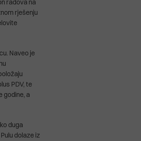
kon radova na
aznom rješenju
lovite
cu. Naveo je
nu
 položaju
lus PDV, te
e godine, a
ako duga
Pulu dolaze iz