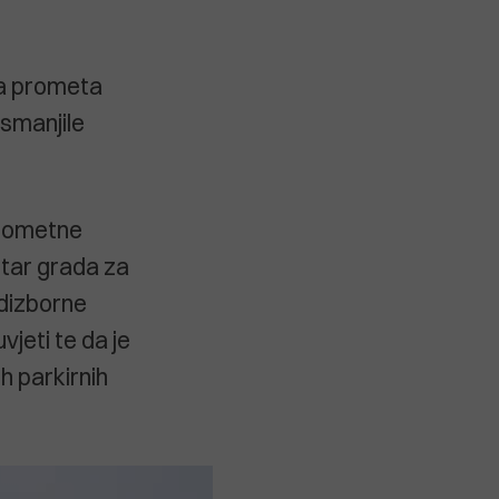
la prometa
smanjile
prometne
tar grada za
edizborne
vjeti te da je
h parkirnih