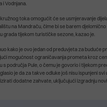
a i Vodnjana.
 kružnog toka omogućit će se usmjeravanje dije
lištu na Mandraču, čime bi se barem djelomično 
u grada tijekom turističke sezone, kazao je.
knuo kako je ovo jedan od preduvjeta za buduće 
ujući mogućnost ograničavanja prometa kroz cen
su s područja Pule, o čemu je govorio i tijekom pr
asio je da za takve odluke još nisu ispunjeni svi u
zirati dodatne zahvate, uključujući izgradnju novi