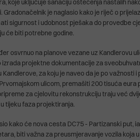
ra, koje uključuje sanaciju oštećenja nastalih na
. Gradonačelnik je naglasio kako je riječ o prijel
ati sigurnost i udobnost pješaka do provedbe cje
ju će biti potrebne godine.
đer osvrnuo na planove vezane uz Kandlerovu uli
 izrada projektne dokumentacije za sveobuhvat
 Kandlerove, za koju je naveo da je po važnosti i
Prvomajskom ulicom, premašiti 200 tisuća eura p
ripreme za cjelovitu rekonstrukciju traju već dvij
u tijeku faza projektiranja.
asio kako će nova cesta DC75 - Partizanski put, i
ara, biti važna za preusmjeravanje vozila koja u 