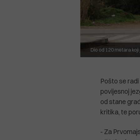
Dio od 120 metara koji j
Pošto se radi 
povijesnoj je
od stane građa
kritika, te po
- Za Prvomajs