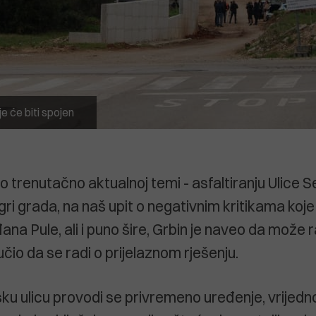
e će biti spojen
o trenutačno aktualnoj temi - asfaltiranju Ulice 
zgri grada, na naš upit o negativnim kritikama koj
na Pule, ali i puno šire, Grbin je naveo da može 
ručio da se radi o prijelaznom rješenju.
ku ulicu provodi se privremeno uređenje, vrijed