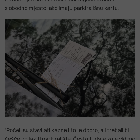
slobodno mjesto iako imaju parkirališnu kartu.
"Počeli su stavljati kazne i to je dobro, ali trebali bi
češće obilaziti parkiralište. Često turiste koje vidimo