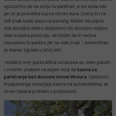
upozorimo da ne smiju tu parkirati, a oni onda odu
jer im je prevelika kazna od sto eura. Dosta ih i ne
vidi znak kada ulaze na parking. Mislim da uopće
nije dovoljno dobro obilježeno niti dovoljno vidljivo.
Neki svjesno parkiraju, ali mislim da ih većina
nesvjesno tu parkira jer ne vide znak.", komentirao
je stanar zgrade u istoj ulici.
'
Holders only
' parkirališta označena su, osim plavim,
i crvenim znakom na kojem stoji da
kazna za
parkiranje bez dozvole iznosi 99 eura
. Djelatnici
Pulaparkinga ostavljaju kazne na automobilima, ali
to ne rješava problem u potpunosti.