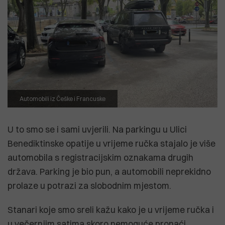
Automobili iz Češke i Francuske
U to smo se i sami uvjerili. Na parkingu u Ulici
Benediktinske opatije u vrijeme ručka stajalo je više
automobila s registracijskim oznakama drugih
država. Parking je bio pun, a automobili neprekidno
prolaze u potrazi za slobodnim mjestom.
Stanari koje smo sreli kažu kako je u vrijeme ručka i
u večernjim satima skoro nemoguće pronaći