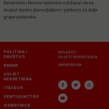
Keramičke i likovne radionice održavat će se
dvaput tjedno (ponedjeljkom i petkom) za dvije
grupe polaznika
POLITIKA I
KOLAČIĆI
DRUŠTVO
UVJETI KORIŠTENJA
IMPRESSUM
RADAR
SVIJET
NEKRETNINA
IT&TECH
VENTIQUATTRO
OSMRTNICE