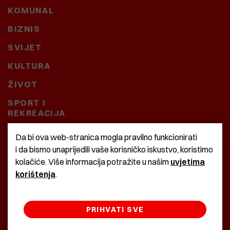
KOMUNAL
BIZNIS
SVIJET
KULTURA
ŽIVOT
SPORT I
REKREACIJA
CRNA KRONIKA
Da bi ova web-stranica mogla pravilno funkcionirati
i da bismo unaprijedili vaše korisničko iskustvo, koristimo
BAŠTARDINI I PRAVI
kolačiće. Više informacija potražite u našim
uvjetima
KRASNA ZEMLJA
korištenja
.
PRIHVATI SVE
©2022 Istra24 - istarske digitalne novine