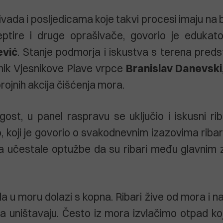
ivada i posljedicama koje takvi procesi imaju na 
eptire i druge oprašivače, govorio je edukat
ević
. Stanje podmorja i iskustva s terena predst
tnik Vjesnikove Plave vrpce
Branislav Danevski
rojnih akcija čišćenja mora.
ost, u panel raspravu se uključio i iskusni riba
o
, koji je govorio o svakodnevnim izazovima riba
a učestale optužbe da su ribari među glavnim
a u moru dolazi s kopna. Ribari žive od mora i na
a uništavaju. Često iz mora izvlačimo otpad k