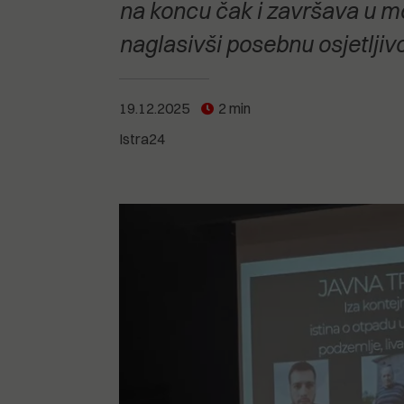
POGLEDAJTE SVE
POGLEDAJTE SVE
na koncu čak i završava u mo
POGLEDAJTE SVE
naglasivši posebnu osjetljiv
POGLEDAJTE SVE
19.12.2025
2 min
Istra24