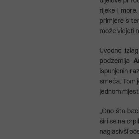
rijeke i more
primjere s te
može vidjeti n
Uvodno izlag
podzemlja
A
ispunjenih r
smeća. Tom je
jednom mjestu
„Ono što bac
širi se na crp
naglasivši po