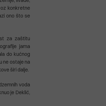
kroz konkretne
azi ono što se
st za zaštitu
ografije jama
ala do kućnog
u ne ostaje na
ve širi dalje.
odzemnih voda
knuo je Deklić,