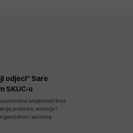
ji odjeci" Sare
om SKUC-u
et suvremene umjetnosti kroz
arnje prostore, emocije i
organizatori i autorica