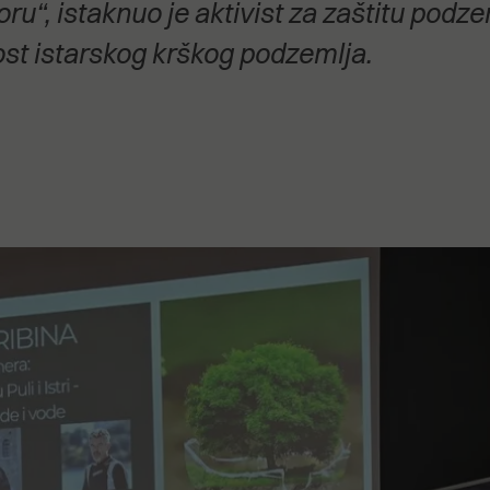
ru“, istaknuo je aktivist za zaštitu podz
stanovanje,
kulturu..."
ost istarskog krškog podzemlja.