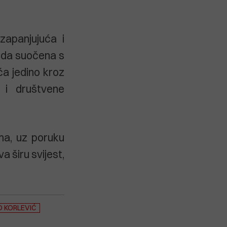
 zapanjujuća i
roda suočena s
a jedino kroz
 i društvene
ima, uz poruku
 širu svijest,
 KORLEVIĆ