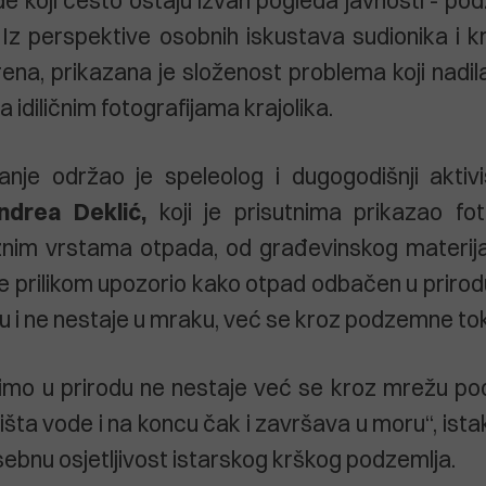
. Iz perspektive osobnih iskustava sudionika i 
rena, prikazana je složenost problema koji nadil
a idiličnim fotografijama krajolika.
anje održao je speleolog i dugogodišnji aktivi
ndrea Deklić,
koji je prisutnima prikazao fot
aznim vrstama otpada, od građevinskog materij
 prilikom upozorio kako otpad odbačen u prirod
 i ne nestaje u mraku, već se kroz podzemne toko
imo u prirodu ne nestaje već se kroz mrežu p
ilišta vode i na koncu čak i završava u moru“, ista
sebnu osjetljivost istarskog krškog podzemlja.