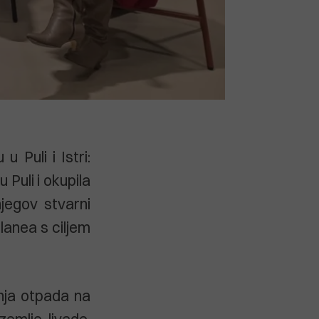
 Puli i Istri:
 Puli i okupila
njegov stvarni
ulanea s ciljem
nja otpada na
zemlje, livade,