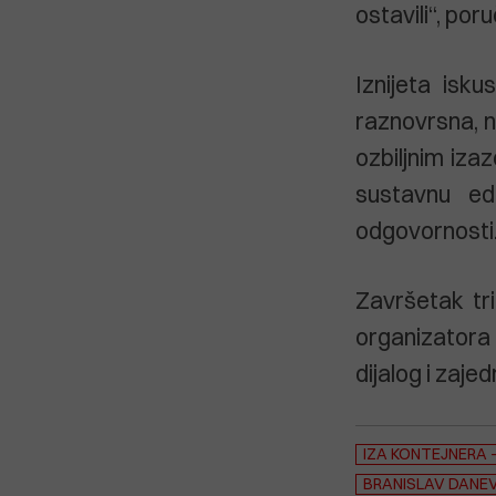
ostavili“, poru
Iznijeta isku
raznovrsna, n
ozbiljnim iz
sustavnu ed
odgovornosti
Završetak tri
organizatora 
dijalog i zaj
IZA KONTEJNERA – 
BRANISLAV DANEV