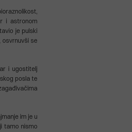
bioraznolikost,
or i astronom
avio je pulski
, osvrnuvši se
r i ugostitelj
rskog posla te
 zagađivačima
jmanje im je u
oji tamo nismo