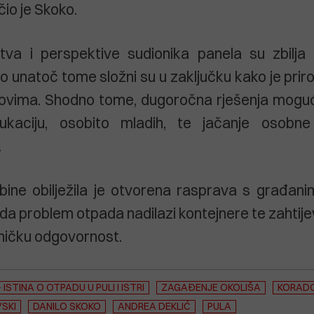
čio je Skoko.
stva i perspektive sudionika panela su zbilja
o unatoč tome složni su u zaključku kako je pri
azovima. Shodno tome, dugoročna rješenja moguć
ukaciju, osobito mladih, te jačanje osobne
.
bine obilježila je otvorena rasprava s građan
da problem otpada nadilazi kontejnere te zahtijeva
edničku odgovornost.
ISTINA O OTPADU U PULI I ISTRI
ZAGAĐENJE OKOLIŠA
KORADO
SKI
DANILO SKOKO
ANDREA DEKLIĆ
PULA