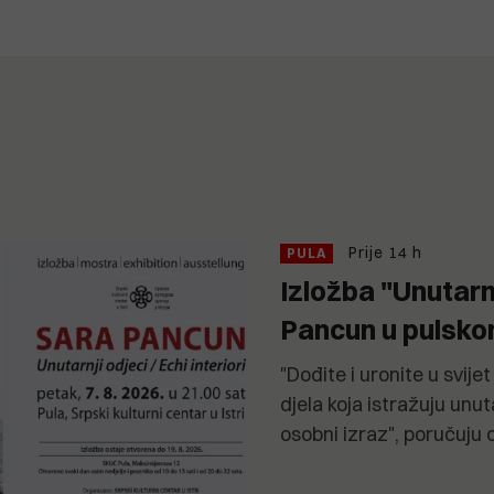
Prije 14 h
PULA
Izložba "Unutarn
Pancun u pulsk
"Dođite i uronite u svij
djela koja istražuju unut
osobni izraz", poručuju 