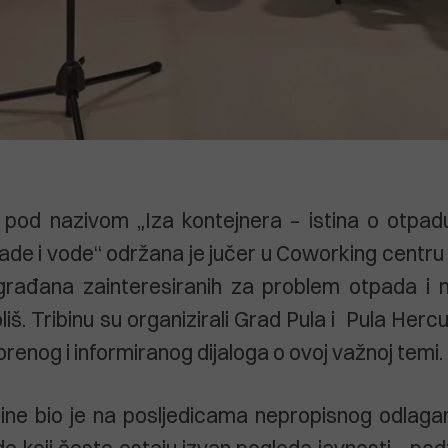
 pod nazivom „Iza kontejnera – istina o otpadu u
ade i vode“ održana je jučer u Coworking centru u
 građana zainteresiranih za problem otpada i 
liš. Tribinu su organizirali Grad Pula i Pula Herc
renog i informiranog dijaloga o ovoj važnoj temi.
bine bio je na posljedicama nepropisnog odlaga
de koji često ostaju izvan pogleda javnosti - pod