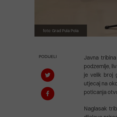
foto: Grad Pula Pola
PODIJELI
Javna tribina
podzemlje, liv
je velik broj
utjecaj na oko
poticanja otvo
Naglasak tri
dijelove priro