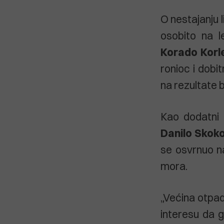
O nestajanju l
osobito na l
Korado Korl
ronioc i dobi
na rezultate b
Kao dodatni g
Danilo Skok
se osvrnuo n
mora.
„Većina otpad
interesu da g