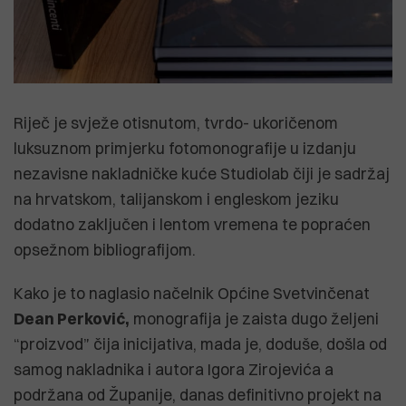
Riječ je svježe otisnutom, tvrdo- ukoričenom
luksuznom primjerku fotomonografije u izdanju
nezavisne nakladničke kuće Studiolab čiji je sadržaj
na hrvatskom, talijanskom i engleskom jeziku
dodatno zaključen i lentom vremena te popraćen
opsežnom bibliografijom.
Kako je to naglasio načelnik Općine Svetvinčenat
Dean Perković,
monografija je zaista dugo željeni
“proizvod” čija inicijativa, mada je, doduše, došla od
samog nakladnika i autora Igora Zirojevića a
podržana od Županije, danas definitivno projekt na