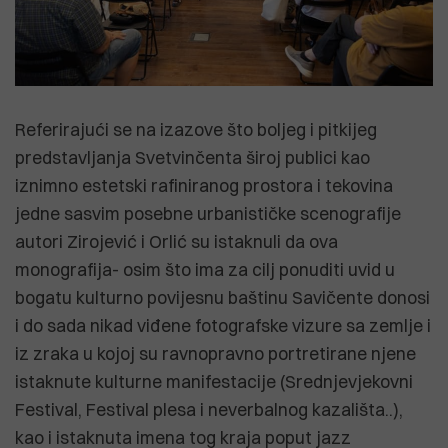
Referirajući se na izazove što boljeg i pitkijeg
predstavljanja Svetvinčenta široj publici kao
iznimno estetski rafiniranog prostora i tekovina
jedne sasvim posebne urbanističke scenografije
autori Zirojević i Orlić su istaknuli da ova
monografija- osim što ima za cilj ponuditi uvid u
bogatu kulturno povijesnu baštinu Savičente donosi
i do sada nikad viđene fotografske vizure sa zemlje i
iz zraka u kojoj su ravnopravno portretirane njene
istaknute kulturne manifestacije (Srednjevjekovni
Festival, Festival plesa i neverbalnog kazališta..),
kao i istaknuta imena tog kraja poput jazz