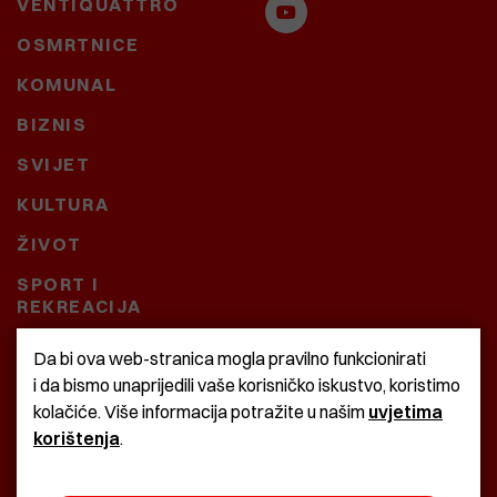
VENTIQUATTRO
OSMRTNICE
KOMUNAL
BIZNIS
SVIJET
KULTURA
ŽIVOT
SPORT I
REKREACIJA
CRNA KRONIKA
Da bi ova web-stranica mogla pravilno funkcionirati
i da bismo unaprijedili vaše korisničko iskustvo, koristimo
BAŠTARDINI I PRAVI
kolačiće. Više informacija potražite u našim
uvjetima
KRASNA ZEMLJA
korištenja
.