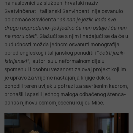
na naslovnici uz službeni hrvatski naziv
Svetvinčenat i talijanski Sanvincenti nije osvanulo
po domaće Savičenta “
aš nan je jezik, kada sve
drugo rasprodamo- još jedino ča nan ostaje i ča nan
ne moru oteti
”. Slažući se s njim i nadajući se da će u
budućnosti možda jednom osvanuti monografija,
pored engleskog i talijanskog ponuditi i “
četrti jazik-
istrijanski”
, autori su u neformalnom dijelu
spomenuli i osobnu vezanost za ovaj projekt koji im
je upravo za vrijeme nastajanja knjige dok su
pohodili teren uvijek u potrazi za savršenim kadrom,
pronašli i spasili jednog maloga odbačenog štenca-
danas njihovu osmomjesečnu kujicu Miše.