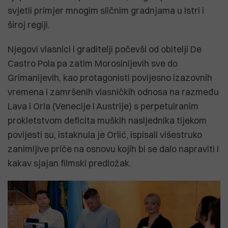
svjetli primjer mnogim sličnim gradnjama u Istri i
široj regiji.
Njegovi vlasnici i graditelji počevši od obitelji De
Castro Pola pa zatim Morosinijevih sve do
Grimanijevih, kao protagonisti povijesno izazovnih
vremena i zamršenih vlasničkih odnosa na razmeđu
Lava i Orla (Venecije I Austrije) s perpetuiranim
prokletstvom deficita muških nasljednika tijekom
povijesti su, istaknula je Orlić, ispisali višestruko
zanimljive priče na osnovu kojih bi se dalo napraviti i
kakav sjajan filmski predložak.