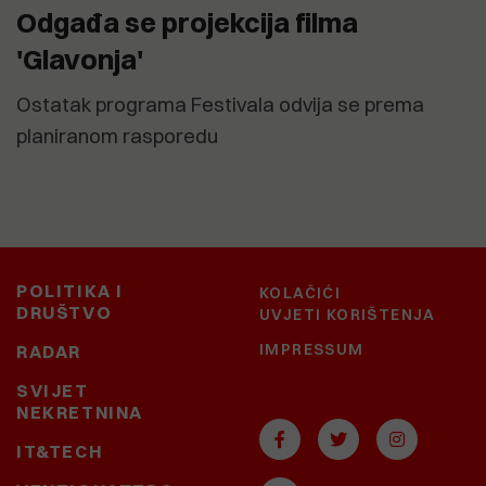
Odgađa se projekcija filma
'Glavonja'
Ostatak programa Festivala odvija se prema
planiranom rasporedu
POLITIKA I
KOLAČIĆI
DRUŠTVO
UVJETI KORIŠTENJA
IMPRESSUM
RADAR
SVIJET
NEKRETNINA
IT&TECH