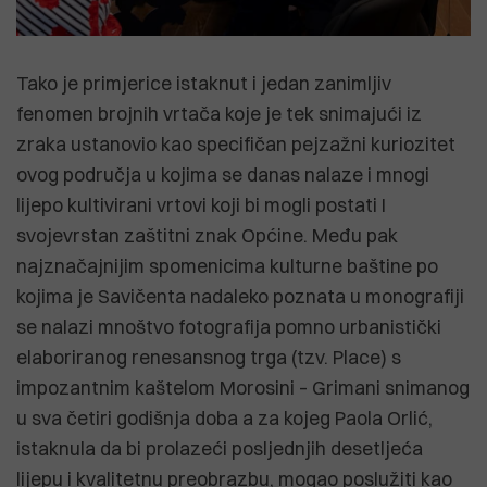
Tako je primjerice istaknut i jedan zanimljiv
fenomen brojnih vrtača koje je tek snimajući iz
zraka ustanovio kao specifičan pejzažni kuriozitet
ovog područja u kojima se danas nalaze i mnogi
lijepo kultivirani vrtovi koji bi mogli postati I
svojevrstan zaštitni znak Općine. Među pak
najznačajnijim spomenicima kulturne baštine po
kojima je Savičenta nadaleko poznata u monografiji
se nalazi mnoštvo fotografija pomno urbanistički
elaboriranog renesansnog trga (tzv. Place) s
impozantnim kaštelom Morosini – Grimani snimanog
u sva četiri godišnja doba a za kojeg Paola Orlić,
istaknula da bi prolazeći posljednjih desetljeća
lijepu i kvalitetnu preobrazbu, mogao poslužiti kao