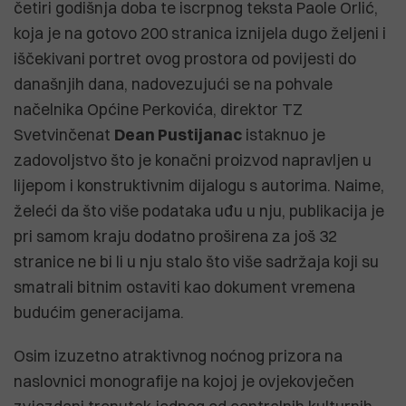
četiri godišnja doba te iscrpnog teksta Paole Orlić,
koja je na gotovo 200 stranica iznijela dugo željeni i
iščekivani portret ovog prostora od povijesti do
današnjih dana, nadovezujući se na pohvale
načelnika Općine Perkovića, direktor TZ
Svetvinčenat
Dean Pustijanac
istaknuo je
zadovoljstvo što je konačni proizvod napravljen u
lijepom i konstruktivnim dijalogu s autorima. Naime,
želeći da što više podataka uđu u nju, publikacija je
pri samom kraju dodatno proširena za još 32
stranice ne bi li u nju stalo što više sadržaja koji su
smatrali bitnim ostaviti kao dokument vremena
budućim generacijama.
Osim izuzetno atraktivnog noćnog prizora na
naslovnici monografije na kojoj je ovjekovječen