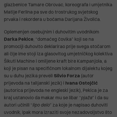
glazbenice Tamare Obrovac, koreografa i umjetnika
Matije Ferlina pa sve do trostrukog svjetskog
prvaka i rekordera u boćama Darijana Živolića.
Oplemenjen osebujnim i duhovitim uvodnikom
Darka Pekice
, “domaćeg čovika” koji se na
promociji duhovito deklarirao prije svega stočarom
ali čije ime stoji iza glasovitog umjetničkog kolektiva
Šikuti Machine i omiljene kraft bire Kampanjola, a
koji je pisan na specifičnom lokalnom dijalektu kojeg
su u duhu jezika preveli
Silvio Forza
(autor
prijevoda na talijanski jezik) i
Ivana Ostojčić
(autorica prijevoda ne engleski jezik), Pekica je za
kraj ustanovio da makar mu se libar “
pjaža
” i da su
autori učinili “
lipo delo
” za koje je napisao duhoviti
uvodnik, ipak mora izraziti svoje nezadovoljstvo što