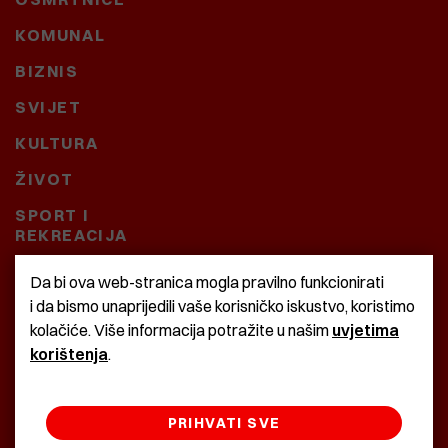
KOMUNAL
BIZNIS
SVIJET
KULTURA
ŽIVOT
SPORT I
REKREACIJA
CRNA KRONIKA
Da bi ova web-stranica mogla pravilno funkcionirati
i da bismo unaprijedili vaše korisničko iskustvo, koristimo
BAŠTARDINI I PRAVI
kolačiće. Više informacija potražite u našim
uvjetima
KRASNA ZEMLJA
korištenja
.
PRIHVATI SVE