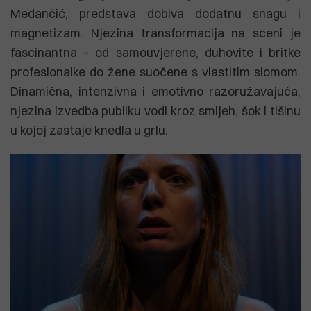
Medančić, predstava dobiva dodatnu snagu i
magnetizam. Njezina transformacija na sceni je
fascinantna – od samouvjerene, duhovite i britke
profesionalke do žene suočene s vlastitim slomom.
Dinamična, intenzivna i emotivno razoružavajuća,
njezina izvedba publiku vodi kroz smijeh, šok i tišinu
u kojoj zastaje knedla u grlu.