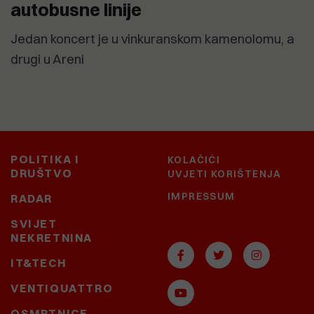
autobusne linije
Jedan koncert je u vinkuranskom kamenolomu, a
drugi u Areni
POLITIKA I
KOLAČIĆI
DRUŠTVO
UVJETI KORIŠTENJA
IMPRESSUM
RADAR
SVIJET
NEKRETNINA
IT&TECH
VENTIQUATTRO
OSMRTNICE