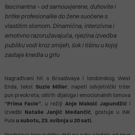
fascinantna – od samouvjerene, duhovite i
britke profesionalke do žene suočene s
vlastitim slomom. Dinamična, intenzivna i
emotivno razoružavajuća, njezina izvedba
publiku vodi kroz smijeh, šok i tišinu u kojoj
zastaje knedla u grlu
Nagrađivani hit s Broadwaya i londonskog West
Enda, tekst
Suzie Miller
, napeti odvjetnički triler
pun preokreta, oštrih dijaloga i emocionalnih lomova
“Prima Facie”
, u režiji
Anje Maksić Japundžić
i
izvedbi
Nataše Janjić Medančić
, gostuje u INK
Pula
u subotu, 23. svibnja u 20 sati.
Predstava koja publiku drži na rubu sjedala od prve