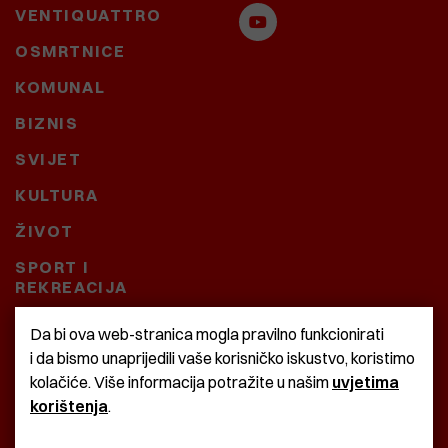
VENTIQUATTRO
OSMRTNICE
KOMUNAL
BIZNIS
SVIJET
KULTURA
ŽIVOT
SPORT I
REKREACIJA
CRNA KRONIKA
Da bi ova web-stranica mogla pravilno funkcionirati
i da bismo unaprijedili vaše korisničko iskustvo, koristimo
BAŠTARDINI I PRAVI
kolačiće. Više informacija potražite u našim
uvjetima
KRASNA ZEMLJA
korištenja
.