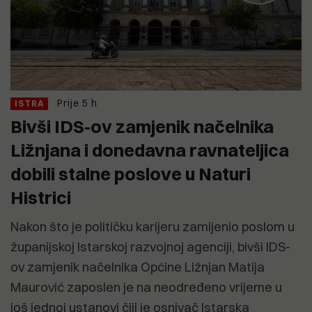
Prije 5 h
ISTRA
Bivši IDS-ov zamjenik načelnika
Ližnjana i donedavna ravnateljica
dobili stalne poslove u Naturi
Histrici
Nakon što je političku karijeru zamijenio poslom u
županijskoj Istarskoj razvojnoj agenciji, bivši IDS-
ov zamjenik načelnika Općine Ližnjan Matija
Maurović zaposlen je na neodređeno vrijeme u
još jednoj ustanovi čiji je osnivač Istarska