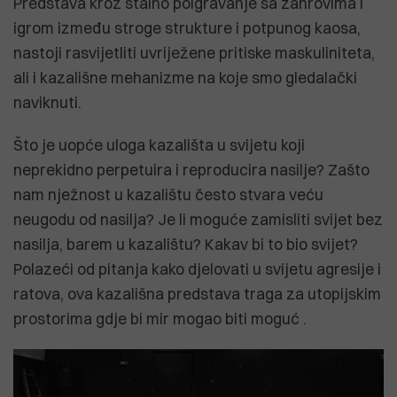
Predstava kroz stalno poigravanje sa žanrovima i
igrom između stroge strukture i potpunog kaosa,
nastoji rasvijetliti uvriježene pritiske maskuliniteta,
ali i kazališne mehanizme na koje smo gledalački
naviknuti.
Što je uopće uloga kazališta u svijetu koji
neprekidno perpetuira i reproducira nasilje? Zašto
nam nježnost u kazalištu često stvara veću
neugodu od nasilja? Je li moguće zamisliti svijet bez
nasilja, barem u kazalištu? Kakav bi to bio svijet?
Polazeći od pitanja kako djelovati u svijetu agresije i
ratova, ova kazališna predstava traga za utopijskim
prostorima gdje bi mir mogao biti moguć .