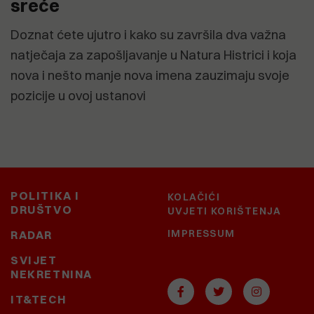
sreće
Doznat ćete ujutro i kako su završila dva važna
natječaja za zapošljavanje u Natura Histrici i koja
nova i nešto manje nova imena zauzimaju svoje
pozicije u ovoj ustanovi
POLITIKA I
KOLAČIĆI
DRUŠTVO
UVJETI KORIŠTENJA
IMPRESSUM
RADAR
SVIJET
NEKRETNINA
IT&TECH