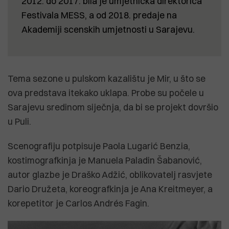
2012. do 2017. bila je umjetnička direktorica
Festivala MESS, a od 2018. predaje na
Akademiji scenskih umjetnosti u Sarajevu.
Tema sezone u pulskom kazalištu je Mir, u što se
ova predstava itekako uklapa. Probe su počele u
Sarajevu sredinom siječnja, da bi se projekt dovršio
u Puli.
Scenografiju potpisuje Paola Lugarić Benzia,
kostimografkinja je Manuela Paladin Šabanović,
autor glazbe je Draško Adžić, oblikovatelj rasvjete
Dario Družeta, koreografkinja je Ana Kreitmeyer, a
korepetitor je Carlos Andrés Fagin.