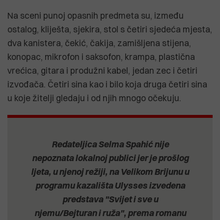
Na sceni punoj opasnih predmeta su, između
ostalog, kliješta, sjekira, stol s četiri sjedeća mjesta,
dva kanistera, čekić, čakija, zamišljena stijena,
konopac, mikrofon i saksofon, krampa, plastična
vrećica, gitara i produžni kabel, jedan zec i četiri
izvođača. Četiri sina kao i bilo koja druga četiri sina
u koje žitelji gledaju i od njih mnogo očekuju.
Redateljica Selma Spahić nije
nepoznata lokalnoj publici jer je prošlog
ljeta, u njenoj režiji, na Velikom Brijunu u
programu kazališta Ulysses izvedena
predstava "Svijet i sve u
njemu/Bejturan i ruža", prema romanu