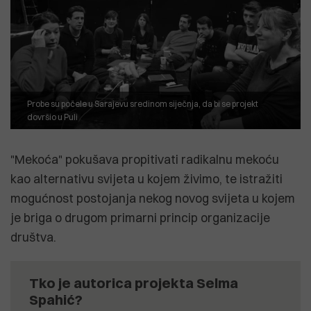
Probe su počele u Sarajevu sredinom siječnja, da bi se projekt
dovršio u Puli
"Mekoća" pokušava propitivati radikalnu mekoću
kao alternativu svijeta u kojem živimo, te istražiti
mogućnost postojanja nekog novog svijeta u kojem
je briga o drugom primarni princip organizacije
društva.
Tko je autorica projekta Selma
Spahić?