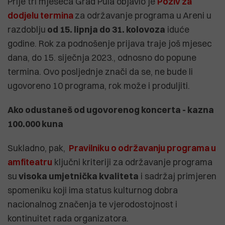
Prije tri mjeseca Grad Pula objavio je
Poziv za
dodjelu termina
za održavanje programa u Areni u
razdoblju
od 15. lipnja do 31. kolovoza
iduće
godine. Rok za podnošenje prijava traje još mjesec
dana, do 15. siječnja 2023., odnosno do popune
termina. Ovo posljednje znači da se, ne bude li
ugovoreno 10 programa, rok može i produljiti.
Ako odustaneš od ugovorenog koncerta - kazna
100.000 kuna
Sukladno, pak,
Pravilniku o održavanju programa u
amfiteatru
ključni kriteriji za održavanje programa
su
visoka umjetnička kvaliteta
i sadržaj primjeren
spomeniku koji ima status kulturnog dobra
nacionalnog značenja te vjerodostojnost i
kontinuitet rada organizatora.