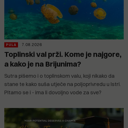
7.08.2026
PULA
Toplinski val prži. Kome je najgore,
a kako je na Brijunima?
Sutra pišemo i o toplinskom valu, koji nikako da
stane te kako suša utječe na poljoprivredu u Istri.
PItamo se i - ima li dovoljno vode za sve?