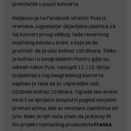
presvlačile u pauzi koncerta.
Nedavno je na Facebook stranici 'Pula iz
vremena Jugoslavije' objavljena ulaznica za
taj koncert prvog velikog, tada recentnog
svjetskog benda u Areni, s koje se da
pročitati da je ulaz koštao 100 dinara. Toliko
je koštao i u beogradskom Pioniru gdje su,
odmah nakon Pule, nastupili 11. i 12. lipnja.
Izvjestitelj s tog beogradskog koncerta
napisao je tada da je, usporedbe radi,
Džuboks koštao 10 dinara. Ograde oko Arene,
ne bi li se spriječio besplatni pogled vanjskim
promatračima, bile su omotane zastorima od
jute. Malo je njih tada znalo da je Boney M.
bio projekt njemačkog producenta
Franka