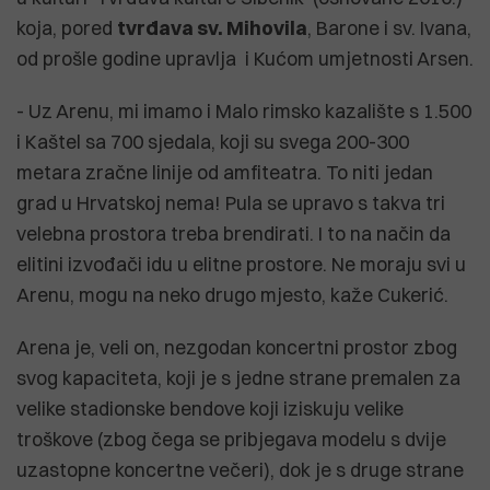
koja, pored
tvrđava sv. Mihovila
, Barone i sv. Ivana,
od prošle godine upravlja i Kućom umjetnosti Arsen.
- Uz Arenu, mi imamo i Malo rimsko kazalište s 1.500
i Kaštel sa 700 sjedala, koji su svega 200-300
metara zračne linije od amfiteatra. To niti jedan
grad u Hrvatskoj nema! Pula se upravo s takva tri
velebna prostora treba brendirati. I to na način da
elitini izvođači idu u elitne prostore. Ne moraju svi u
Arenu, mogu na neko drugo mjesto, kaže Cukerić.
Arena je, veli on, nezgodan koncertni prostor zbog
svog kapaciteta, koji je s jedne strane premalen za
velike stadionske bendove koji iziskuju velike
troškove (zbog čega se pribjegava modelu s dvije
uzastopne koncertne večeri), dok je s druge strane