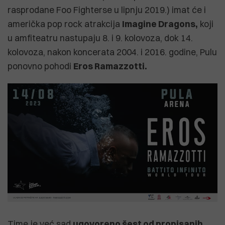
rasprodane Foo Fighterse u lipnju 2019.) imat će i
američka pop rock atrakcija
Imagine Dragons,
koji
u amfiteatru nastupaju 8. i 9. kolovoza, dok 14.
kolovoza, nakon koncerata 2004. i 2016. godine, Pulu
ponovno pohodi
Eros Ramazzotti.
Time je već sad
ugovoreno šest od propisanih