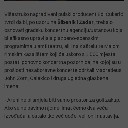
Višestruko nagrađivani pulski producent Edi Cukerić
tvrdi da bi, po uzoru na
Šibenik i Zadar
, trebalo
osnovati gradsku koncertnu agenciju/ustanovu koja
bi efikasno upravljala glazbeno-scenskim
programima u amfiteatru, ali i na Kaštelu te Malom
rimskim kazalištem koji će uskoro s 1.500 mjesta
postati ponovno koncertna pozornica, na kojoj su u
prošlosti nezaboravne koncerte održali Madredeus,
John Zorn, Calexico i druga ugledna glazbena
imena.
- Areni ne bi smjela biti samo prostor za goli zakup.
Ako se ne bavimo njome, imat ćemo dva veća
izvođača, a ostalo tko već dođe, veli on i nastavlja.