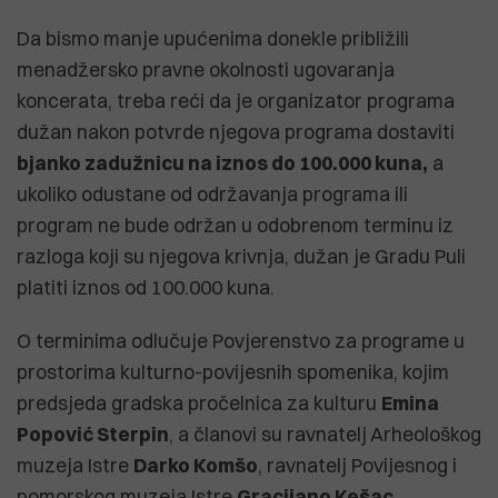
Da bismo manje upućenima donekle približili
menadžersko pravne okolnosti ugovaranja
koncerata, treba reći da je organizator programa
dužan nakon potvrde njegova programa dostaviti
bjanko zadužnicu na iznos do 100.000 kuna,
a
ukoliko odustane od održavanja programa ili
program ne bude održan u odobrenom terminu iz
razloga koji su njegova krivnja, dužan je Gradu Puli
platiti iznos od 100.000 kuna.
O terminima odlučuje Povjerenstvo za programe u
prostorima kulturno-povijesnih spomenika, kojim
predsjeda gradska pročelnica za kulturu
Emina
Popović Sterpin
, a članovi su ravnatelj Arheološkog
muzeja Istre
Darko Komšo
, ravnatelj Povijesnog i
pomorskog muzeja Istre
Gracijano Kešac
,