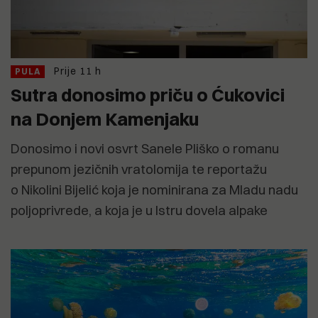
Prije 11 h
PULA
Sutra donosimo priču o Ćukovici
na Donjem Kamenjaku
Donosimo i novi osvrt Sanele Pliško o romanu
prepunom jezičnih vratolomija te reportažu
o Nikolini Bijelić koja je nominirana za Mladu nadu
poljoprivrede, a koja je u Istru dovela alpake