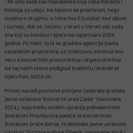
- Mi smo sada kao manekenka koja čeka Ronalda i
Messija za udaju. Ne bavimo se prostorom, nego
ovisimo o drugima, o tome ima li izvođač novi album
i turneju, dok se, recimo, u areni u Veroni već sada
zna koji su bendovi i opere na repertoaru 2024.
godine. Po meni, ta bi se gradska agencija bavila
navedenim prostorima, uz intenzivnu kontinuiranu
vezu s koncertnim promotorima i organizatorima.
Na taj način bismo podignuli kvalitetu i brendirali
cijelu Pulu, ističe on.
Pritom navodi pozitivne primjere zadarske gradske
javne ustanove 'Koncertni ured Zadar' (osnovane
2014.), koja među ostalim upravlja polivalentnom
dvoranom Providurova palača te koncertnom
dvoranom braće Bersa, te šibenske javne ustanove
u kulturi 'Tvrđava kulture Šibenik' (osnovane 2016.)