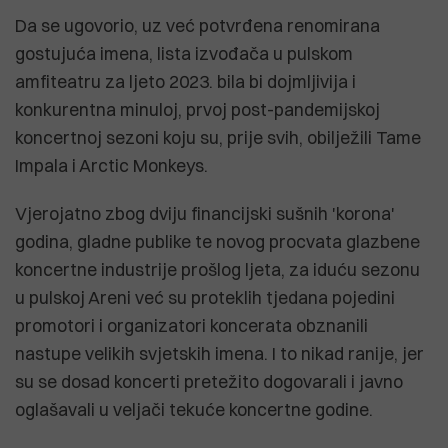
Da se ugovorio, uz već potvrđena renomirana
gostujuća imena, lista izvođača u pulskom
amfiteatru za ljeto 2023. bila bi dojmljivija i
konkurentna minuloj, prvoj post-pandemijskoj
koncertnoj sezoni koju su, prije svih, obilježili Tame
Impala i Arctic Monkeys.
Vjerojatno zbog dviju financijski sušnih 'korona'
godina, gladne publike te novog procvata glazbene
koncertne industrije prošlog ljeta, za iduću sezonu
u pulskoj Areni već su proteklih tjedana pojedini
promotori i organizatori koncerata obznanili
nastupe velikih svjetskih imena. I to nikad ranije, jer
su se dosad koncerti pretežito dogovarali i javno
oglašavali u veljači tekuće koncertne godine.