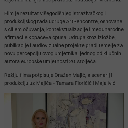
Film je rezultat višegodišnjeg istraživačkog i
produkcijskog rada udruge ArtRencontre, osnovane
s ciljem očuvanja, kontekstualizacije i međunarodne
afirmacije Kopačeva opusa. Udruga kroz izložbe,
publikacije i audiovizualne projekte gradi temelje za
novu percepciju ovog umjetnika, jednog od ključnih
autora europske umjetnosti 20. stoljeća.
Režiju filma potpisuje Dražen Majić, a scenarij i
produkciju uz Majića - Tamara Floričić i Maja Ivić.