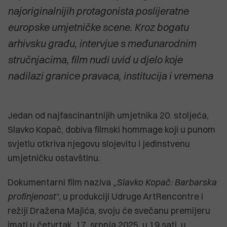
najoriginalnijih protagonista poslijeratne
europske umjetničke scene. Kroz bogatu
arhivsku građu, intervjue s međunarodnim
stručnjacima, film nudi uvid u djelo koje
nadilazi granice pravaca, institucija i vremena
Jedan od najfascinantnijih umjetnika 20. stoljeća,
Slavko Kopač, dobiva filmski hommage koji u punom
svjetlu otkriva njegovu slojevitu i jedinstvenu
umjetničku ostavštinu.
Dokumentarni film naziva
„Slavko Kopač: Barbarska
profinjenost“
, u produkciji Udruge ArtRencontre i
režiji Dražena Majića, svoju će svečanu premijeru
imati u četvrtak, 17. srpnja 2025. u 19 sati, u