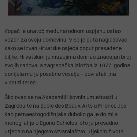
Kopač je unatoč međunarodnom uspjehu ostao
vezan za svoju domovinu. Više je puta naglašavao
kako se izvan Hrvatske osjeća poput presađene
biljke. Hrvatskim je muzejima donirao značajan broj
svojih radova, a zagrebačka izložba iz 1977. godine
donijela mu je posebno veselje – povratak „na
vlastiti teren“.
Školovao se na Akademiji likovnih umjetnosti u
Zagrebu te na École des Beaux-Arts u Firenci. Još
kao petnaestogodišnjaka duboko ga je dojmila
monografija o Egonu Schieleu, što je presudno
utjecalo na njegovo stvaralaštvo. Tijekom života