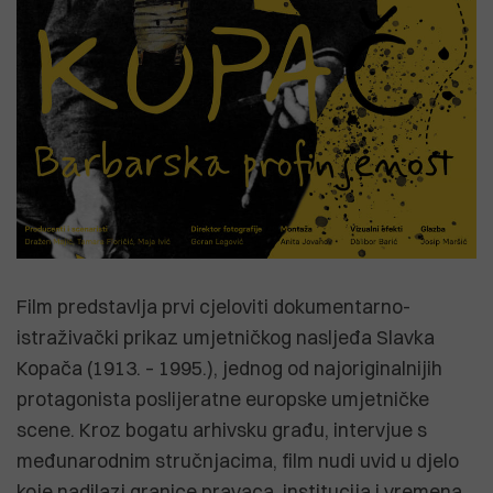
Film predstavlja prvi cjeloviti dokumentarno-
istraživački prikaz umjetničkog nasljeđa Slavka
Kopača (1913. – 1995.), jednog od najoriginalnijih
protagonista poslijeratne europske umjetničke
scene. Kroz bogatu arhivsku građu, intervjue s
međunarodnim stručnjacima, film nudi uvid u djelo
koje nadilazi granice pravaca, institucija i vremena.