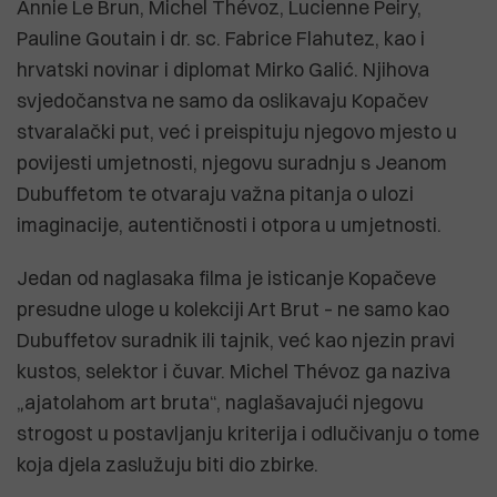
Annie Le Brun, Michel Thévoz, Lucienne Peiry,
Pauline Goutain i dr. sc. Fabrice Flahutez, kao i
hrvatski novinar i diplomat Mirko Galić. Njihova
svjedočanstva ne samo da oslikavaju Kopačev
stvaralački put, već i preispituju njegovo mjesto u
povijesti umjetnosti, njegovu suradnju s Jeanom
Dubuffetom te otvaraju važna pitanja o ulozi
imaginacije, autentičnosti i otpora u umjetnosti.
Jedan od naglasaka filma je isticanje Kopačeve
presudne uloge u kolekciji Art Brut – ne samo kao
Dubuffetov suradnik ili tajnik, već kao njezin pravi
kustos, selektor i čuvar. Michel Thévoz ga naziva
„ajatolahom art bruta“, naglašavajući njegovu
strogost u postavljanju kriterija i odlučivanju o tome
koja djela zaslužuju biti dio zbirke.