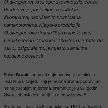
Shakespearea kroz operu te hinduske epove.
Predstave je postavljao u sportskim
dvoranama, napuštenim tvornicama,
kamenolomima. Njegova produkcija
Shakespearove drame "San ivanjske noći"
u Shakespeare Memorial Theatreu u Stratfordu
1970. osigurala mu je mjesto u analima
kazališne povijesti
Peter Brook
, jedan od najinovativniji kazališnih
redatelja u svijetu, koji je moćne drame postavljao
na najčudnijim mjestima, preminuo je u 97. godini
života, objavio je u nedjelju njegov izdavač.
Brook, koji je živio u Francuskoj od 1974., umro je u