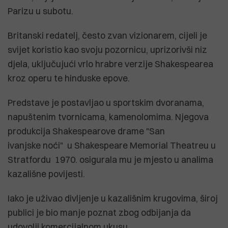
Parizu u subotu.
Britanski redatelj, često zvan vizionarem, cijeli je
svijet koristio kao svoju pozornicu, uprizorivši niz
djela, uključujući vrlo hrabre verzije Shakespearea
kroz operu te hinduske epove.
Predstave je postavljao u sportskim dvoranama,
napuštenim tvornicama, kamenolomima. Njegova
produkcija Shakespearove drame "San
ivanjske noći" u Shakespeare Memorial Theatreu u
Stratfordu 1970. osigurala mu je mjesto u analima
kazališne povijesti.
Iako je uživao divljenje u kazališnim krugovima, široj
publici je bio manje poznat zbog odbijanja da
udovolji komercijalnom ukusu.