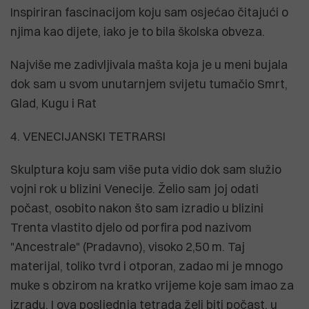
Inspiriran fascinacijom koju sam osjećao čitajući o
njima kao dijete, iako je to bila školska obveza.
Najviše me zadivljivala mašta koja je u meni bujala
dok sam u svom unutarnjem svijetu tumačio Smrt,
Glad, Kugu i Rat
4. VENECIJANSKI TETRARSI
Skulptura koju sam više puta vidio dok sam služio
vojni rok u blizini Venecije. Želio sam joj odati
počast, osobito nakon što sam izradio u blizini
Trenta vlastito djelo od porfira pod nazivom
"Ancestrale" (Pradavno), visoko 2,50 m. Taj
materijal, toliko tvrd i otporan, zadao mi je mnogo
muke s obzirom na kratko vrijeme koje sam imao za
izradu. I ova posljednja tetrada želi biti počast, u