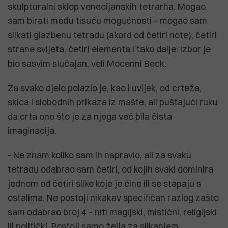
skulpturalni sklop venecijanskih tetrarha. Mogao
sam birati među tisuću mogućnosti – mogao sam
slikati glazbenu tetradu (akord od četiri note), četiri
strane svijeta, četiri elementa i tako dalje: izbor je
bio sasvim slučajan, veli Mocenni Beck.
Za svako djelo polazio je, kao i uvijek, od crteža,
skica i slobodnih prikaza iz mašte, ali puštajući ruku
da crta ono što je za njega već bila čista
imaginacija.
- Ne znam koliko sam ih napravio, ali za svaku
tetradu odabrao sam četiri, od kojih svaki dominira
jednom od četiri slike koje je čine ili se stapaju s
ostalima. Ne postoji nikakav specifičan razlog zašto
sam odabrao broj 4 – niti magijski, mistični, religijski
ili politički. Postoji samo želja za slikanjem,