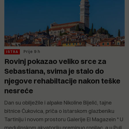
Prije 9 h
ISTRA
Rovinj pokazao veliko srce za
Sebastiana, svima je stalo do
njegove rehabiltacije nakon teške
nesreće
Dan su obilježile i alpake Nikoline Bijelić, tajne
bitnice Ćukovica, priča o istarskom glazbeniku
Tartiniju i novom prostoru Galerije El Magazeìn * U
medulinskom akvatoriju preminuo ronilac, a u Puli