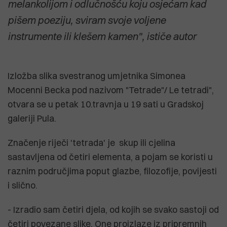
melankolijom i odlučnošću koju osjećam kad
pišem poeziju, sviram svoje voljene
instrumente ili klešem kamen", ističe autor
Izložba slika svestranog umjetnika Simonea
Mocenni Becka pod nazivom "Tetrade"/ Le tetradi",
otvara se u petak 10.travnja u 19 sati u Gradskoj
galeriji Pula.
Značenje riječi 'tetrada' je skup ili cjelina
sastavljena od četiri elementa, a pojam se koristi u
raznim područjima poput glazbe, filozofije, povijesti
i slično.
- Izradio sam četiri djela, od kojih se svako sastoji od
četiri povezane slike. One proizlaze iz pripremnih