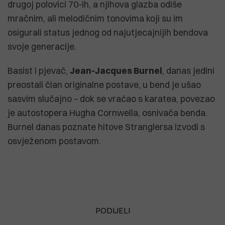
drugoj polovici 70-ih, a njihova glazba odiše
mračnim, ali melodičnim tonovima koji su im
osigurali status jednog od najutjecajnijih bendova
svoje generacije.
Basist i pjevač,
Jean-Jacques Burnel
, danas jedini
preostali član originalne postave, u bend je ušao
sasvim slučajno – dok se vraćao s karatea, povezao
je autostopera Hugha Cornwella, osnivača benda.
Burnel danas poznate hitove Stranglersa izvodi s
osvježenom postavom.
PODIJELI