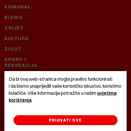
KOMUNAL
BIZNIS
SVIJET
KULTURA
ŽIVOT
SPORT I
REKREACIJA
CRNA KRONIKA
Da bi ova web-stranica mogla pravilno funkcionirati
i da bismo unaprijedili vaše korisničko iskustvo, koristimo
BAŠTARDINI I PRAVI
kolačiće. Više informacija potražite u našim
uvjetima
KRASNA ZEMLJA
korištenja
.
PRIHVATI SVE
©2022 Istra24 - istarske digitalne novine