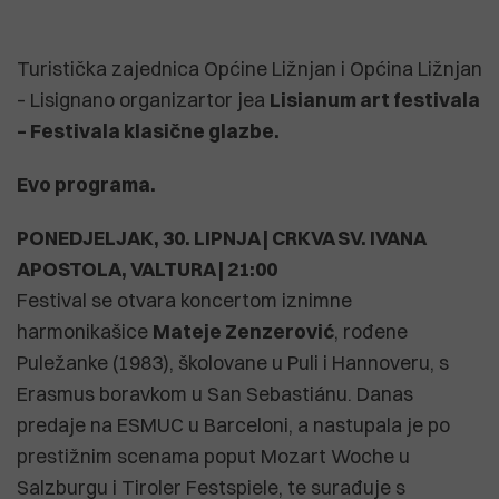
Turistička zajednica Općine Ližnjan i Općina Ližnjan
– Lisignano organizartor jea
Lisianum art festivala
– Festivala klasične glazbe.
Evo programa.
PONEDJELJAK, 30. LIPNJA | CRKVA SV. IVANA
APOSTOLA, VALTURA | 21:00
Festival se otvara koncertom iznimne
harmonikašice
Mateje Zenzerović
, rođene
Puležanke (1983), školovane u Puli i Hannoveru, s
Erasmus boravkom u San Sebastiánu. Danas
predaje na ESMUC u Barceloni, a nastupala je po
prestižnim scenama poput Mozart Woche u
Salzburgu i Tiroler Festspiele, te surađuje s