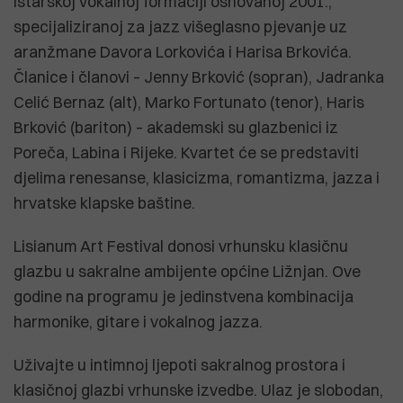
istarskoj vokalnoj formaciji osnovanoj 2001.,
specijaliziranoj za jazz višeglasno pjevanje uz
aranžmane Davora Lorkovića i Harisa Brkovića.
Članice i članovi – Jenny Brković (sopran), Jadranka
Celić Bernaz (alt), Marko Fortunato (tenor), Haris
Brković (bariton) – akademski su glazbenici iz
Poreča, Labina i Rijeke. Kvartet će se predstaviti
djelima renesanse, klasicizma, romantizma, jazza i
hrvatske klapske baštine.
Lisianum Art Festival donosi vrhunsku klasičnu
glazbu u sakralne ambijente općine Ližnjan. Ove
godine na programu je jedinstvena kombinacija
harmonike, gitare i vokalnog jazza.
Uživajte u intimnoj ljepoti sakralnog prostora i
klasičnoj glazbi vrhunske izvedbe. Ulaz je slobodan,