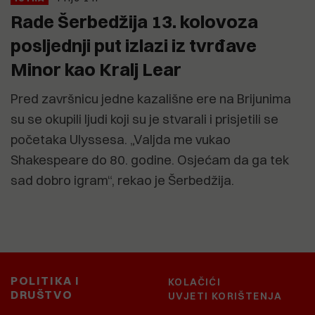
Rade Šerbedžija 13. kolovoza
posljednji put izlazi iz tvrđave
Minor kao Kralj Lear
Pred završnicu jedne kazališne ere na Brijunima
su se okupili ljudi koji su je stvarali i prisjetili se
početaka Ulyssesa. „Valjda me vukao
Shakespeare do 80. godine. Osjećam da ga tek
sad dobro igram“, rekao je Šerbedžija.
POLITIKA I
KOLAČIĆI
DRUŠTVO
UVJETI KORIŠTENJA