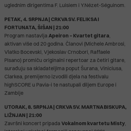
uglednim dirigentima F. Luisiem i Y.Nézet-Séguinom.
PETAK, 4. SRPNJA | CRKVA SV. FELIKSA I
FORTUNATA, ŠIŠAN | 21:00
Program nastavlja
Apeiron – Kvartet gitara
,
aktivan više od 20 godina. Članovi (Michele Ambrosi,
Vlatko Bocevski, Vjekoslav Crnobori, Raffaele
Pisano) promiču originalni repertoar za četiri gitare,
surađuju sa skladateljima poput Šurana, Viniciusa,
Clarkea, premijerno izvodili djela na festivalu
highSCORE u Pavia-i te nastupali diljem Europe i
Zambije
UTORAK, 8. SRPNJA | CRKVA SV. MARTNA BISKUPA,
LIŽNJAN | 21:00
Završni koncert pripada
Vokalnom kvartetu Misty
,