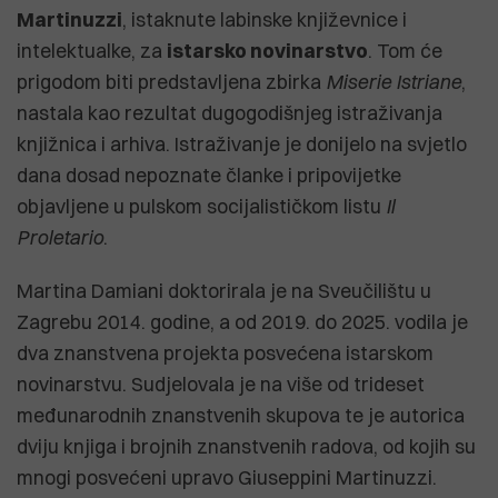
Martinuzzi
, istaknute labinske književnice i
intelektualke, za
istarsko novinarstvo
. Tom će
prigodom biti predstavljena zbirka
Miserie Istriane
,
nastala kao rezultat dugogodišnjeg istraživanja
knjižnica i arhiva. Istraživanje je donijelo na svjetlo
dana dosad nepoznate članke i pripovijetke
objavljene u pulskom socijalističkom listu
Il
Proletario
.
Martina Damiani doktorirala je na Sveučilištu u
Zagrebu 2014. godine, a od 2019. do 2025. vodila je
dva znanstvena projekta posvećena istarskom
novinarstvu. Sudjelovala je na više od trideset
međunarodnih znanstvenih skupova te je autorica
dviju knjiga i brojnih znanstvenih radova, od kojih su
mnogi posvećeni upravo Giuseppini Martinuzzi.