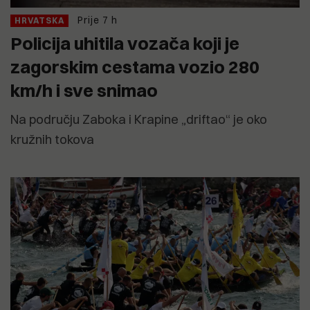
Prije 7 h
HRVATSKA
Policija uhitila vozača koji je
zagorskim cestama vozio 280
km/h i sve snimao
Na području Zaboka i Krapine „driftao“ je oko
kružnih tokova