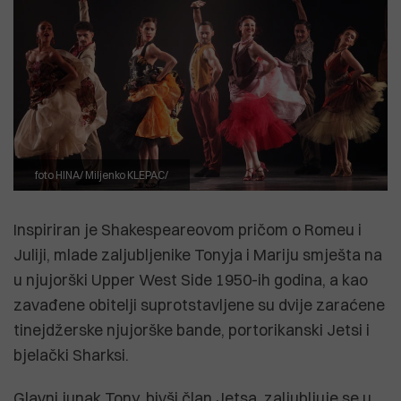
foto HINA/ Miljenko KLEPAC/
Inspiriran je Shakespeareovom pričom o Romeu i
Juliji, mlade zaljubljenike Tonyja i Mariju smješta na
u njujorški Upper West Side 1950-ih godina, a kao
zavađene obitelji suprotstavljene su dvije zaraćene
tinejdžerske njujorške bande, portorikanski Jetsi i
bjelački Sharksi.
Glavni junak Tony, bivši član Jetsa, zaljubljuje se u