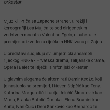
orkestar
Mjuzikl „Priča sa Zapadne strane“, u režiji i
koreografiji Lea Mujića te pod dirigentskim
vodstvom maestra Valentina Egela, u subotu je
premijerno izveden u riječkom HNK Ivana pl. Zajca.
U predstavi sudjeluju svi umjetnički ansambli
riječkog HNK-a - Hrvatska drama, Talijanska drama,
Opera i Balet te Riječki simfonijski orkestar.
U glavnim ulogama će alternirati Damir Kedžo, koji
je nastupio na premijeri, i Neven Stipčić kao Tony,
Katarina Margaretić i Lucija Jelušić Šimatović kao
Maria, Franka Batelić Ćorluka i Elena Brumini kao
Anita, Ivan Čuić i Deni Sanković kao Bernardo te