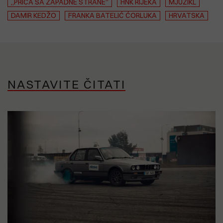
„PRIČA SA ZAPADNE STRANE“
HNK RIJEKA
MJUZIKL
DAMIR KEDŽO
FRANKA BATELIĆ ĆORLUKA
HRVATSKA
NASTAVITE ČITATI