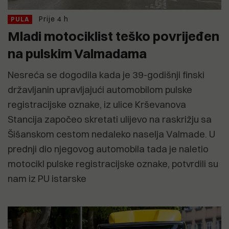
Prije 4 h
PULA
Mladi motociklist teško povrijeđen
na pulskim Valmadama
Nesreća se dogodila kada je 39-godišnji finski
državljanin upravljajući automobilom pulske
registracijske oznake, iz ulice Krševanova
Stancija započeo skretati ulijevo na raskrižju sa
Šišanskom cestom nedaleko naselja Valmade. U
prednji dio njegovog automobila tada je naletio
motocikl pulske registracijske oznake, potvrdili su
nam iz PU istarske