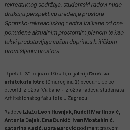
rekreativnog sadržaja, studentski radovi nude
drukčiju perspektivu uređenja prostora
Sportsko-rekreacijskog centra Valkane od one
ponuđene aktualnim prostornim planom te kao
takvi predstavljaju važan doprinos kritičkom
promišljanju prostora
U petak, 30. rujna u 19 sati, u galeriji
Društva
arhitekata Istre
(Smareglina 1) svečano će se
otvoriti izložba 'Valkane - izložba radova studenata
Arhitektonskog fakulteta u Zagrebu'.
Radove izlažu
Leon Husnjak, Rudolf Martinović,
Antonia Dajak, Ema Dunkić, Ivan Mostahinić,
Katarina Kazić, Dora Barović
pod mentorstvom