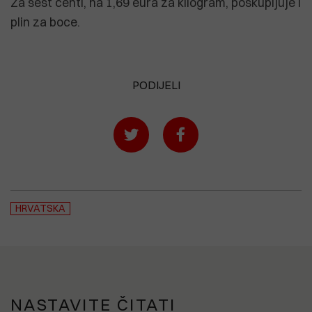
Za šest centi, na 1,69 eura za kilogram, poskupljuje i
plin za boce.
PODIJELI
HRVATSKA
NASTAVITE ČITATI