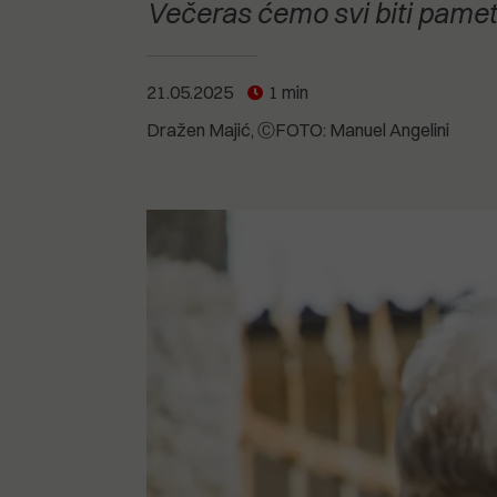
POGLEDAJTE SVE
POGLEDAJTE SVE
Večeras ćemo svi biti pametni
POGLEDAJTE SVE
21.05.2025
1 min
POGLEDAJTE SVE
Dražen Majić
ⒸFOTO: Manuel Angelini