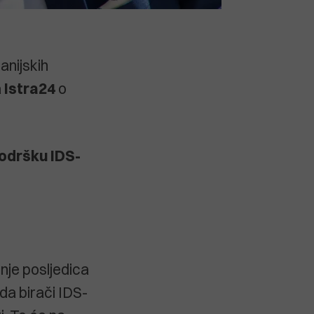
anijskih
a
Istra24
o
podršku IDS-
enje posljedica
da birači IDS-