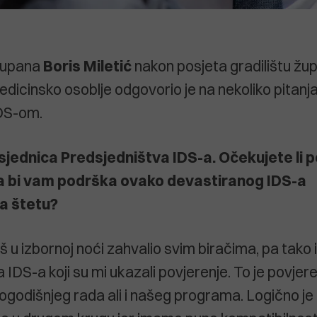
župana
Boris
Miletić
nakon posjeta gradilištu žup
dicinsko osoblje odgovorio je na nekoliko pitanj
DS-om.
 sjednica Predsjedništva IDS-a. Očekujete li 
e da bi vam podrška ovako devastiranog IDS-a
la štetu?
š u izbornoj noći zahvalio svim biračima, pa tako i
IDS-a koji su mi ukazali povjerenje. To je povjer
godišnjeg rada ali i našeg programa. Logično je 