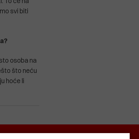
. To će na
mo svi biti
ra?
osto osoba na
ešto što neću
u hoće li
SMRTNICE