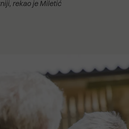
ji, rekao je Miletić
stanovanje,
kulturu..."