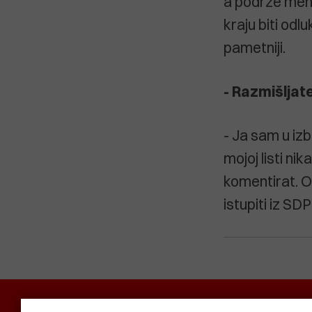
a podrže mene
kraju biti odl
pametniji.
- Razmišljat
- Ja sam u iz
mojoj listi nika
komentirat. On
istupiti iz SDP
POLITIKA I DRUŠTVO
RADAR
SVIJET N