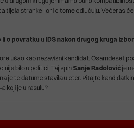
 u drugom krugu jer imamo puno kompatibilnosti
uka tijela stranke i oni o tome odlučuju. Večeras će
e li o povratku u IDS nakon drugog kruga izbo
bore ušao kao nezavisni kandidat. Osamdeset p
d nije bilo u politici. Taj spin
Sanje
Radolović
je n
a je te datume stavila u eter. Pitajte kandidatkinj
-a koji je u rasulu?
EKRETNINA
IT&TECH
VENTIQUATTRO
O