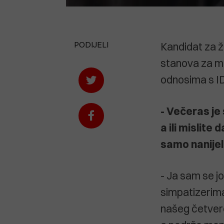
PODIJELI
Kandidat za 
stanova za me
odnosima s I
- Večeras je
a ili mislit
samo
nanije
- Ja sam se jo
simpatizerima 
našeg četvero