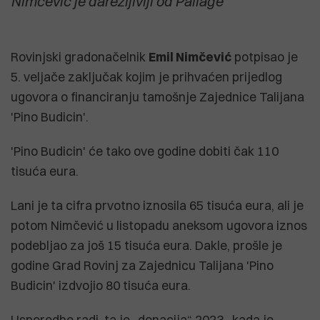
Nimčević je darežljiviji od Paliage
Rovinjski gradonačelnik
Emil Nimčević
potpisao je
5. veljače zaključak kojim je prihvaćen prijedlog
ugovora o financiranju tamošnje Zajednice Talijana
'Pino Budicin'.
'Pino Budicin' će tako ove godine dobiti čak 110
tisuća eura.
Lani je ta cifra prvotno iznosila 65 tisuća eura, ali je
potom Nimčević u listopadu aneksom ugovora iznos
podebljao za još 15 tisuća eura. Dakle, prošle je
godine Grad Rovinj za Zajednicu Talijana 'Pino
Budicin' izdvojio 80 tisuća eura.
Usporedbe radi, ta je „donacija“ 2023., kada je