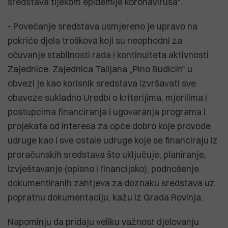
sredstava tijekom epidemije koronavirusa".
- Povećanje sredstava usmjereno je upravo na
pokriće djela troškova koji su neophodni za
očuvanje stabilnosti rada i kontinuiteta aktivnosti
Zajednice. Zajednica Talijana „Pino Budicin“ u
obvezi je kao korisnik sredstava izvršavati sve
obaveze sukladno Uredbi o kriterijima, mjerilima i
postupcima financiranja i ugovaranja programa i
projekata od interesa za opće dobro koje provode
udruge kao i sve ostale udruge koje se financiraju iz
proračunskih sredstava što uključuje, planiranje,
izvještavanje (opisno i financijsko), podnošenje
dokumentiranih zahtjeva za doznaku sredstava uz
popratnu dokumentaciju, kažu iz Grada Rovinja.
Napominju da pridaju veliku važnost djelovanju