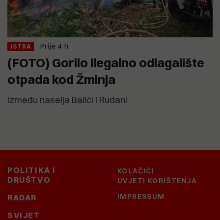
Prije 4 h
ISTRA
(FOTO) Gorilo ilegalno odlagalište
otpada kod Žminja
Između naselja Balići i Rudani
POLITIKA I
KOLAČIĆI
DRUŠTVO
UVJETI KORIŠTENJA
IMPRESSUM
RADAR
SVIJET