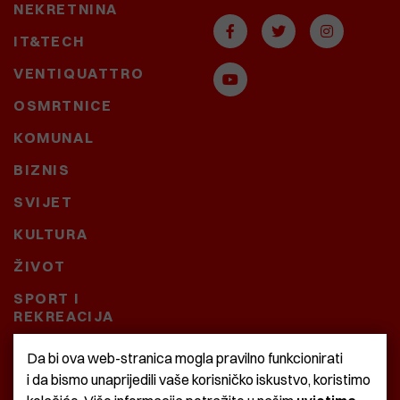
NEKRETNINA
IT&TECH
VENTIQUATTRO
OSMRTNICE
KOMUNAL
BIZNIS
SVIJET
KULTURA
ŽIVOT
SPORT I
REKREACIJA
CRNA KRONIKA
Da bi ova web-stranica mogla pravilno funkcionirati
i da bismo unaprijedili vaše korisničko iskustvo, koristimo
BAŠTARDINI I PRAVI