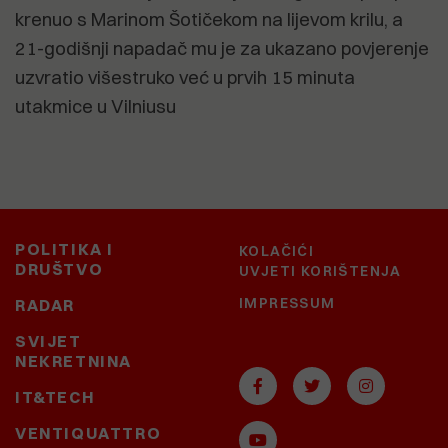
krenuo s Marinom Šotičekom na lijevom krilu, a
21-godišnji napadač mu je za ukazano povjerenje
uzvratio višestruko već u prvih 15 minuta
utakmice u Vilniusu
POLITIKA I
KOLAČIĆI
DRUŠTVO
UVJETI KORIŠTENJA
IMPRESSUM
RADAR
SVIJET
NEKRETNINA
IT&TECH
VENTIQUATTRO