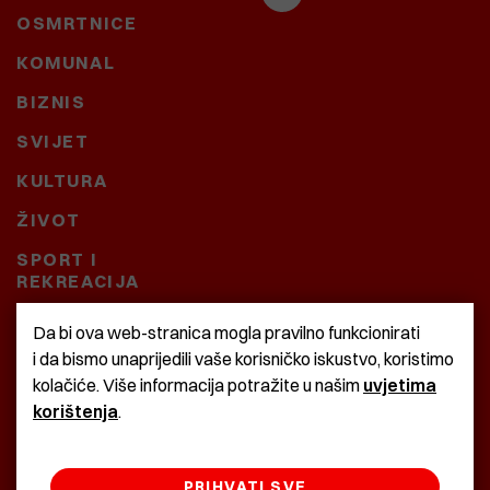
OSMRTNICE
KOMUNAL
BIZNIS
SVIJET
KULTURA
ŽIVOT
SPORT I
REKREACIJA
CRNA KRONIKA
Da bi ova web-stranica mogla pravilno funkcionirati
i da bismo unaprijedili vaše korisničko iskustvo, koristimo
BAŠTARDINI I PRAVI
kolačiće. Više informacija potražite u našim
uvjetima
KRASNA ZEMLJA
korištenja
.
PRIHVATI SVE