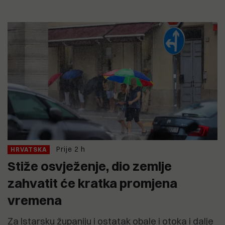
Prije 2 h
HRVATSKA
Stiže osvježenje, dio zemlje
zahvatit će kratka promjena
vremena
Za Istarsku županiju i ostatak obale i otoka i dalje