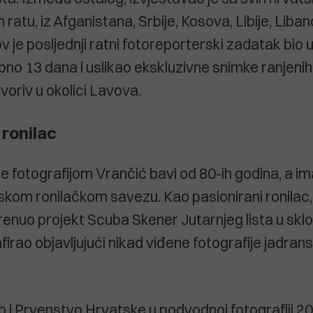
tu, iz Afganistana, Srbije, Kosova, Libije, Libanon
v je posljednji ratni fotoreporterski zadatak bio u
no 13 dana i uslikao ekskluzivne snimke ranjenih 
voriv u okolici Lavova.
 ronilac
fotografijom Vrančić bavi od 80-ih godina, a ima
skom ronilačkom savezu. Kao pasionirani ronilac,
krenuo projekt Scuba Skener Jutarnjeg lista u sklo
afirao objavljujući nikad viđene fotografije jadran
o i Prvenstvo Hrvatske u podvodnoj fotografiji 201