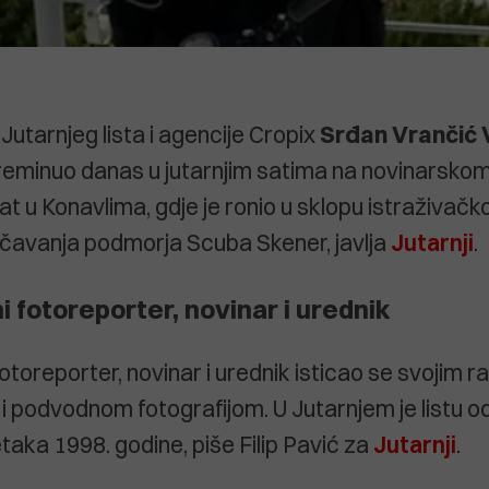
Jutarnjeg lista i agencije Cropix
Srđan Vrančić 
reminuo danas u jutarnjim satima na novinarsko
t u Konavlima, gdje je ronio u sklopu istraživač
čavanja podmorja Scuba Skener, javlja
Jutarnji
.
 fotoreporter, novinar i urednik
toreporter, novinar i urednik isticao se svojim r
 podvodnom fotografijom. U Jutarnjem je listu o
taka 1998. godine, piše Filip Pavić za
Jutarnji
.