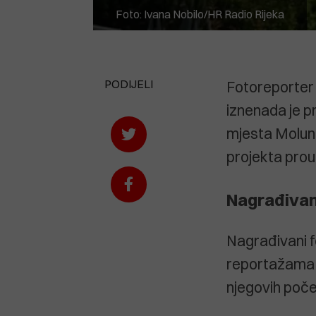
Foto: Ivana Nobilo/HR Radio Rijeka
PODIJELI
Fotoreporter 
iznenada je p
mjesta Moluna
projekta prou
Nagrađivani
Nagrađivani fo
reportažama i
njegovih poče