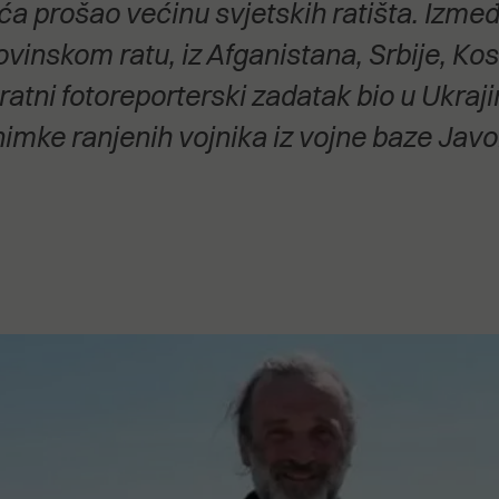
ća prošao većinu svjetskih ratišta. Izmeđ
stanovanje,
kulturu..."
vinskom ratu, iz Afganistana, Srbije, Koso
 ratni fotoreporterski zadatak bio u Ukraj
nimke ranjenih vojnika iz vojne baze Javo