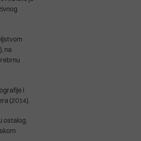
zivnog
eljstvom
, na
srebrnu
grafije i
era (2014).
u ostalog,
atskom