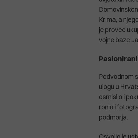
Domovinskom ra
Krima, a njego
je proveo ukup
vojne baze Ja
Pasionirani
Podvodnom se 
ulogu u Hrvat
osmislio i po
ronio i fotogr
podmorja.
Osvojio je ust