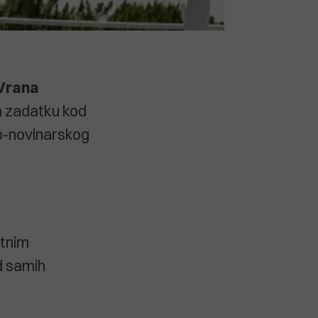
Vrana
m zadatku kod
ko-novinarskog
atnim
d samih