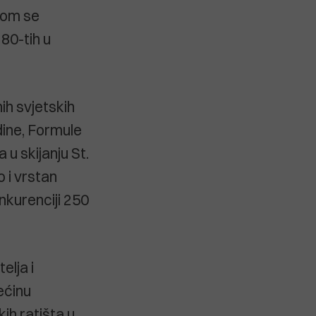
ijom se
80-tih u
ih svjetskih
dine, Formule
 u skijanju St.
 i vrstan
nkurenciji 250
elja i
ećinu
ih ratišta u