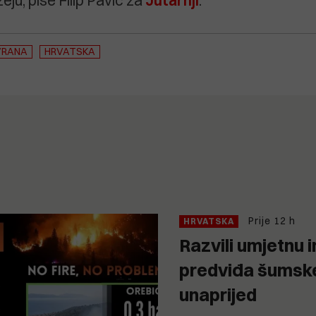
ju, piše Filip Pavić za
Jutarnji
.
VRANA
HRVATSKA
Prije 12 h
HRVATSKA
Razvili umjetnu i
predviđa šumske
unaprijed