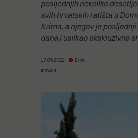
POGLEDAJTE SVE
POGLEDAJTE SVE
posljednjih nekoliko desetlje
POGLEDAJTE SVE
svih hrvatskih ratišta u Domo
Krima, a njegov je posljednji
POGLEDAJTE SVE
dana i uslikao ekskluzivne s
17.05.2022
2 min
Istra24