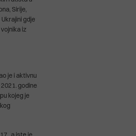
a, Sirije,
 Ukrajini gdje
vojnika iz
o je i aktivnu
 2021. godine
pu kojeg je
skog
7., a iste je