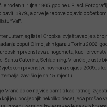
je rođen 1. rujna 1965. godine u Rijeci. Fotograf
 baviti 1979., a prve je radove objavio početkom 
istu “Val”.
er Jutarnjeg lista i Cropixa izvještavao je s brojn
ađanja poput Olimpijskih igara u Torinu 2006. go
 europskih prvenstava u nogometu, kao i prvenstva
o, Santa Caterina, Schladming. Vrančić je usto bio
. Svjetskom prvenstvu novinara skijaša 2009., u ko
 zemalja, završio je na 15. mjestu.
lege Vrančića će najviše pamtiti kao ratnog izvjestit
koji je u posljednjih nekoliko desetljeća prošao v
šta. Između ostalog, izvještavao je sa svih hrvatsk