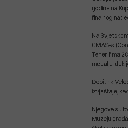
godine na Kup
finalnog natj
Na Svjetskom 
CMAS-a (Conf
Tenerifima 20
medalju, dok j
Dobitnik Vele
izvještaje, ka
Njegove su fo
Muzeju grada 