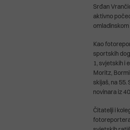
Srđan Vrančić 
aktivno počeo
omladinskom l
Kao fotoreport
sportskih dog
1, svjetskih i
Moritz, Bormi
skijaš, na 55
novinara iz 40
Čitatelji i ko
fotoreportera 
svjetskih rati