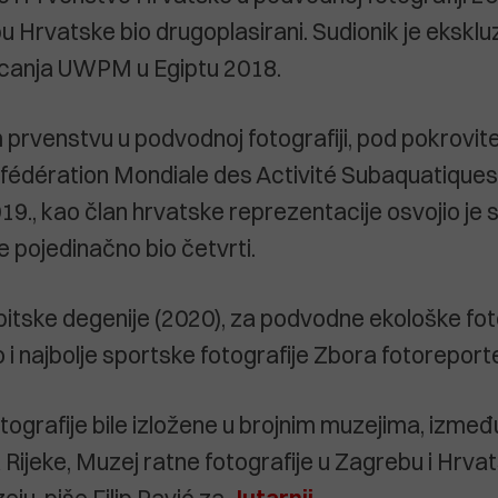
u Hrvatske bio drugoplasirani. Sudionik je eksklu
ecanja UWPM u Egiptu 2018.
prvenstvu u podvodnoj fotografiji, pod pokrovit
édération Mondiale des Activité Subaquatiques)
19., kao član hrvatske reprezentacije osvojio je 
e pojedinačno bio četvrti.
bitske degenije (2020), za podvodne ekološke foto
o i najbolje sportske fotografije Zbora fotoreport
tografije bile izložene u brojnim muzejima, izmeđ
Rijeke, Muzej ratne fotografije u Zagrebu i Hrv