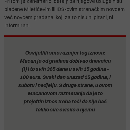
Pritom je zanemario 'detalj' da njegove usluge nisu
plaćene Miletićevim ili IDS-ovim stranačkim novcem
već novcem građana, koji za to nisu ni pitani, ni
informirani.
Osvijetlili smo razmjer tog iznosa:
Macan je od građana dobivao dnevnicu
(!) i to svih 365 dana u svih 15 godina -
100 eura. Svaki dan unazad 15 godina, i
subotu i nedjelju. S druge strane, u ovom
Macanovom razmetanju da je to
prejeftin iznos treba reći da nije baš
toliko sve ovisilo o njemu