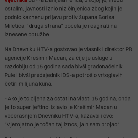
ostalim, javnosti iznio niz činjenica zbog kojih je
podnio kaznenu prijavu protiv župana Borisa
Miletića, “druga strana” počela je reagirati na
iznesene optužbe.
Na Dnevniku HTV-a gostovao je vlasnik i direktor PR
agencije Krešimir Macan, za čije je usluge u
razdoblju od 15 godina sada bivši gradonačelnik
Pule i bivši predsjednik IDS-a potrošio vrtoglavih
četiri milijuna kuna.
- Ako je to cijena za ostati na vlasti 15 godina, onda
je to super jeftino, izjavio je Krešimir Macan u
večerašnjem Dnevniku HTV-a, kazavši i ovo:
"Vjerojatno je točan taj iznos, ja nisam brojao".