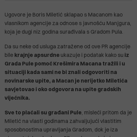
Ugovore je Boris Miletić sklapao s Macanom kao
vlasnikom agencije za odnose s javnošću Manjgura,
koja je dugi niz godina surađivala s Gradom Pula.
Da su neke od usluga zatražene od ove PR agencije
bile
krajnje apsurdne
ukazuje i podatak kako su
iz
Grada Pule pomoć Krešimira Macana tražili i u
situaciji kada sami ne bi znali odgovoriti na
novinarske upite, a Macan je nerijetko Miletića
savjetovao i oko odgovora na upite gradskih
vijećnika.
Sve to plaćali su građani Pule
, misleći pritom da je
Miletić na vlasti godinama zahvaljujući vlastitim
sposobnostima upravljanja Gradom, dok je iza