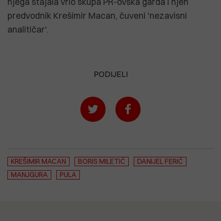
njega stajala vrlo skupa PR-ovska garda i njen
predvodnik Krešimir Macan, čuveni 'nezavisni
analitičar'.
PODIJELI
KREŠIMIR MACAN
BORIS MILETIĆ
DANIJEL FERIĆ
MANJGURA
PULA