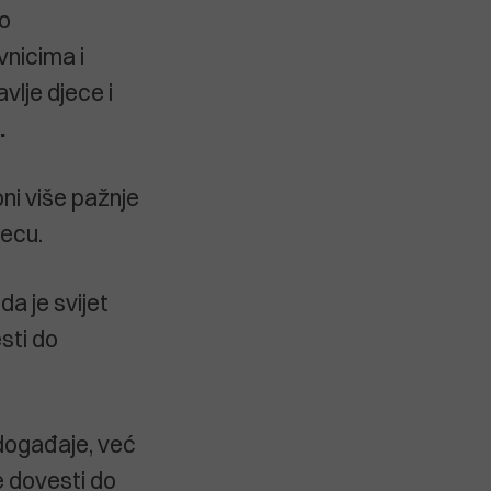
ko
vnicima i
vlje djece i
.
oni više pažnje
jecu.
da je svijet
sti do
događaje, već
e dovesti do