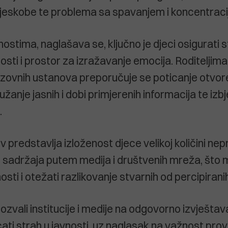
tjeskobe te problema sa spavanjem i koncentraci
ostima, naglašava se, ključno je djeci osigurati s
osti i prostor za izražavanje emocija. Roditeljima
zovnih ustanova preporučuje se poticanje otvo
žanje jasnih i dobi primjerenih informacija te iz
.
 predstavlja izloženost djece velikoj količini nepr
 sadržaja putem medija i društvenih mreža, što 
sti i otežati razlikovanje stvarnih od percipiranih 
ozvali institucije i medije na odgovorno izvješta
ati strah u javnosti, uz naglasak na važnost pro