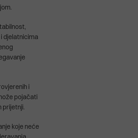
jom.
tabilnost,
 i djelatnicima
renog
bjegavanje
ovjerenih i
može pojačati
prijetnji.
vanje koje neće
vjeravanja