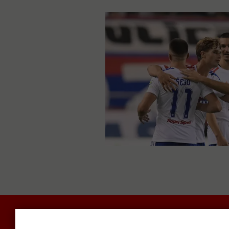
POLITIKA I DRUŠTVO
RADAR
SVIJET N