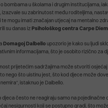
o bombama u školama i drugim institucijama, ia
 izazvale su zabrinutost među roditeljima, nasta
i te mogu imati značajan utjecaj na mentalno zdra
ili su danas iz
Psihološkog centra Carpe Diem
ra
Domagoj Dalbello
upozorio je kako su ljudi skl
tivnim informacijama, što je osobito rizično za d
nost prijetećim sadržajima može stvoriti osjećaj 
to nego što uistinu jest, što kod djece može dove
 nemira“, istaknuo je Dalbello.
 djeca često ne reagiraju samo na pojedinačne 
ećaj nesigurnosti koji se postupno gradi, što mož