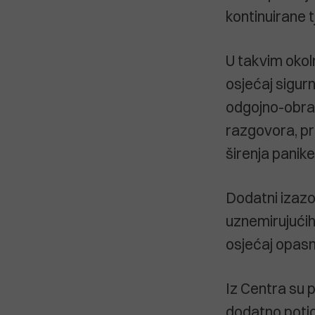
kontinuirane 
U takvim okoln
osjećaj sigurn
odgojno-obra
razgovora, pru
širenja panike
Dodatni izazov
uznemirujućih
osjećaj opasno
Iz Centra su p
dodatno potic