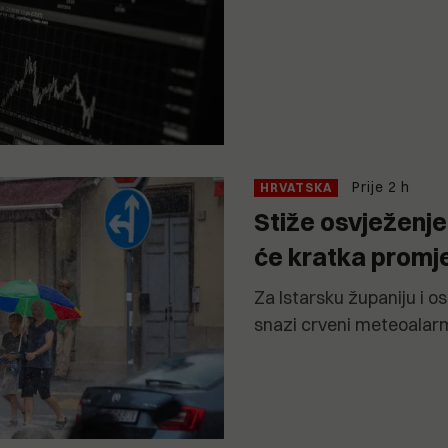
Prije 2 h
HRVATSKA
Stiže osvježenje
će kratka prom
Za Istarsku županiju i os
snazi crveni meteoalar