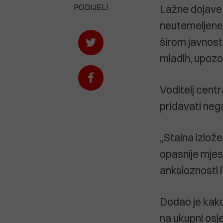
PODIJELI
Lažne dojave 
neutemeljene,
širom javnost
mladih, upozor
Voditelj cent
pridavati nega
„Stalna izlože
opasnije mjes
anksioznosti i
Dodao je kako
na ukupni osj