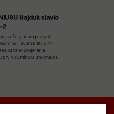
IUSU Hajduk slavio
5-2
oj sa Žalgirisom prvi put
kom na lijevom krilu, a 21-
za ukazano povjerenje
 u prvih 15 minuta utakmice u
SMRTNICE