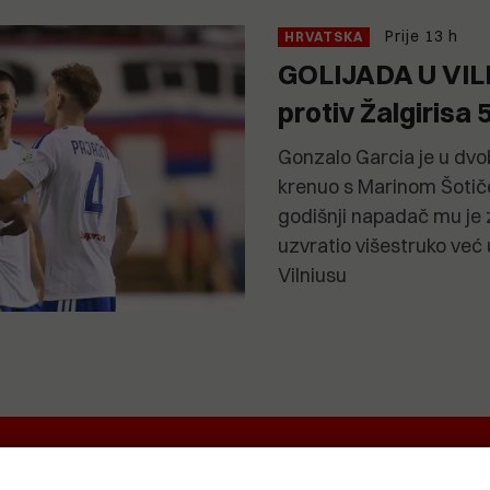
Prije 13 h
HRVATSKA
GOLIJADA U VILN
protiv Žalgirisa 
Gonzalo Garcia je u dvob
krenuo s Marinom Šotiče
godišnji napadač mu je 
uzvratio višestruko već
Vilniusu
EKRETNINA
IT&TECH
VENTIQUATTRO
O