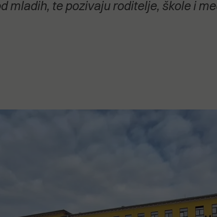
od mladih, te pozivaju roditelje, škole i 
stanovanje,
kulturu..."