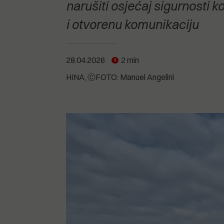
POGLEDAJTE SVE
POGLEDAJTE SVE
narušiti osjećaj sigurnosti k
POGLEDAJTE SVE
i otvorenu komunikaciju
POGLEDAJTE SVE
28.04.2026
2 min
HINA
ⒸFOTO: Manuel Angelini