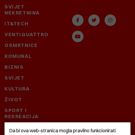
SVIJET
NEKRETNINA
IT&TECH
VENTIQUATTRO
OSMRTNICE
KOMUNAL
BIZNIS
SVIJET
KULTURA
ŽIVOT
SPORT I
REKREACIJA
CRNA KRONIKA
Da bi ova web-stranica mogla pravilno funkcionirati