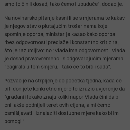
smo to činili dosad, tako ćemo i ubuduće", dodao je.
Na novinarsko pitanje kasni li se s mjerama te kakav
je njegov stav o plutajućim trošarinama koje
spominje oporba, ministar je kazao kako oporba
"bez odgovornosti predlaže i konstantno kritizira,
što je razumljivo" no "Vlada ima odgovornost i Vlada
je dosad pravovremeno i s odgovarajućim mjerama
reagirala u tom smjeru, i tako će to biti i sada".
Pozvao je na strpljenje do početka tjedna, kada će
biti donijete konkretne mjere te izrazio uvjerenje da
"građani itekako znaju koliki napor Vlada čini da bi
oni lakše podnijeli teret ovih cijena, a mi ćemo
osmišljavati i iznalaziti dostupne mjere kako bi im
pomogli".