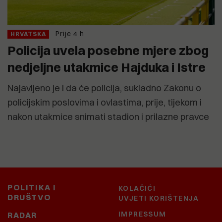
Prije 4 h
HRVATSKA
Policija uvela posebne mjere zbog
nedjeljne utakmice Hajduka i Istre
Najavljeno je i da će policija, sukladno Zakonu o
policijskim poslovima i ovlastima, prije, tijekom i
nakon utakmice snimati stadion i prilazne pravce
POLITIKA I
KOLAČIĆI
DRUŠTVO
UVJETI KORIŠTENJA
IMPRESSUM
RADAR