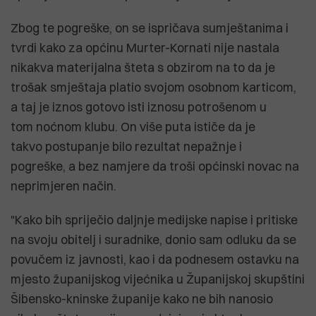
Zbog te pogreške, on se ispričava sumještanima i
tvrdi kako za općinu Murter-Kornati nije nastala
nikakva materijalna šteta s obzirom na to da je
trošak smještaja platio svojom osobnom karticom,
a taj je iznos gotovo isti iznosu potrošenom u
tom noćnom klubu. On više puta ističe da je
takvo postupanje bilo rezultat nepažnje i
pogreške, a bez namjere da troši općinski novac na
neprimjeren način.
"Kako bih spriječio daljnje medijske napise i pritiske
na svoju obitelj i suradnike, donio sam odluku da se
povučem iz javnosti, kao i da podnesem ostavku na
mjesto županijskog vijećnika u Županijskoj skupštini
Šibensko-kninske županije kako ne bih nanosio