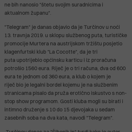
ne bih nanosio "štetu svojim suradnicima i
aktualnom županu".
"Telegram" je danas objavio da je Turčinov u noći
13. travnja 2019. u sklopu službenog puta, turističke
promocije Murtera na austrijskom tržištu posjetio
klagenfurtski klub "La Cocotte", da je tri
puta upotrijebio općinsku karticu i iz proračuna
potrošio 1560 eura. Riječ je o tri računa, dva od 600
eura te jednom od 360 eura, a klub o kojem je
riječ bio je legalni bordel kojemu je na službenim
stranicama pisalo da pruža erotično iskustvo s non-
stop show programom. Gosti kluba mogli su birati i
intimno druženje s 10 do 15 djevojaka u sedam
zasebnih soba na dva kata, navodi "Telegram".
Turčinov danas za "Šibenik in" tvrdi kako je autor