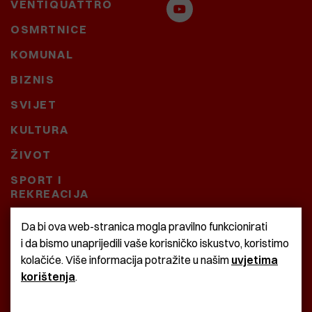
VENTIQUATTRO
OSMRTNICE
KOMUNAL
BIZNIS
SVIJET
KULTURA
ŽIVOT
SPORT I
REKREACIJA
CRNA KRONIKA
Da bi ova web-stranica mogla pravilno funkcionirati
i da bismo unaprijedili vaše korisničko iskustvo, koristimo
BAŠTARDINI I PRAVI
kolačiće. Više informacija potražite u našim
uvjetima
KRASNA ZEMLJA
korištenja
.