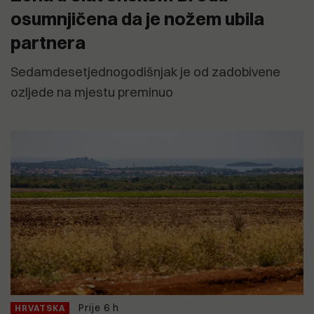
osumnjičena da je nožem ubila
partnera
Sedamdesetjednogodišnjak je od zadobivene
ozljede na mjestu preminuo
Prije 6 h
HRVATSKA