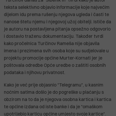
teksta selektivno objavio informacije koje najvećim
dijelom idu prema rušenju njegova ugleda i časti te
nanose štetu njemu i njegovoj užoj obitelji. Ističe da
je autoru na postavljena pitanja opsežno odgovorio
i dostavio traženu dokumentaciju. Također tvrdi
kako pročelnica Turčinov Rameša nije objavila
imena i prezimena svih osoba koje su sudjelovale u
projektu promocije općine Murter-Kornati jer je
poštovala odredbe Opće uredbe o zaštiti osobnih
podataka i njihovu privatnost.
Kako je već prije objasnio "Telegramu", u kasnim
noćnim satima došlo je do pogreške u plaćanju s
obzirom na to da je njegova osobna kartica i kartica
te općine izdana od iste banke i da je "omaškom
upotrijebio karticu općine umjesto svoje kartice".