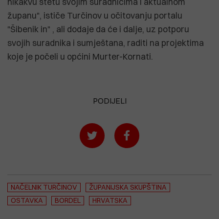
nikakvu štetu svojim suradnicima i aktualnom
županu", ističe Turčinov u očitovanju portalu
"Šibenik in" , ali dodaje da će i dalje, uz potporu
svojih suradnika i sumještana, raditi na projektima
koje je počeli u općini Murter-Kornati.
PODIJELI
NAČELNIK TURČINOV
ŽUPANIJSKA SKUPŠTINA
OSTAVKA
BORDEL
HRVATSKA