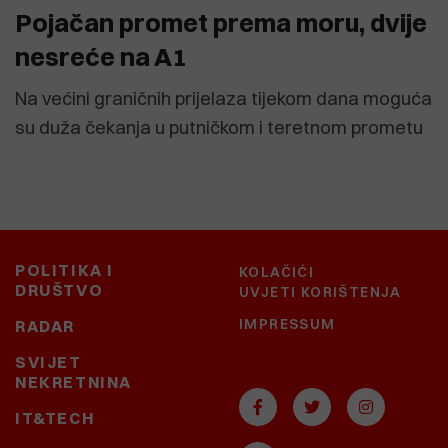
Pojačan promet prema moru, dvije
nesreće na A1
Na većini graničnih prijelaza tijekom dana moguća
su duža čekanja u putničkom i teretnom prometu
POLITIKA I
KOLAČIĆI
DRUŠTVO
UVJETI KORIŠTENJA
IMPRESSUM
RADAR
SVIJET
NEKRETNINA
IT&TECH