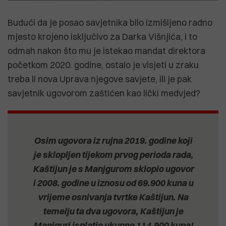
Budući da je posao savjetnika bilo izmišljeno radno
mjesto krojeno isključivo za Darka Višnjića, i to
odmah nakon što mu je istekao mandat direktora
početkom 2020. godine, ostalo je visjeti u zraku
treba li nova Uprava njegove savjete, ili je pak
savjetnik ugovorom zaštićen kao lički medvjed?
Osim ugovora iz rujna 2019. godine koji
je sklopljen tijekom prvog perioda rada,
Kaštijun je s Manjgurom sklopio ugovor
i 2008. godine u iznosu od 69.900 kuna u
vrijeme osnivanja tvrtke Kaštijun. Na
temelju ta dva ugovora, Kaštijun je
Manjguri isplatio ukupno 114.900 kuna!