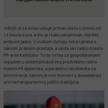
Višnjić je za svoje usluge primao plaću u iznosu od
14 tisuća kuna, a što je i kako savjetovao, nije bilo
potpuno jasno. U svakom slučaju, nova Uprava s
takvom praksom prestaje, a ukida se i radno mjesto
PR-a na Kaštijunu. To da tvrtka za gospodarenjem
otpadom u sistematizaciji ima predviđeno radno
mjesto PR djelatnika, a paralelno i službenika za
informiranje, sasvim je novi moment u dosadašnjoj
vrlo netransparentnoj politici Kaštijuna.