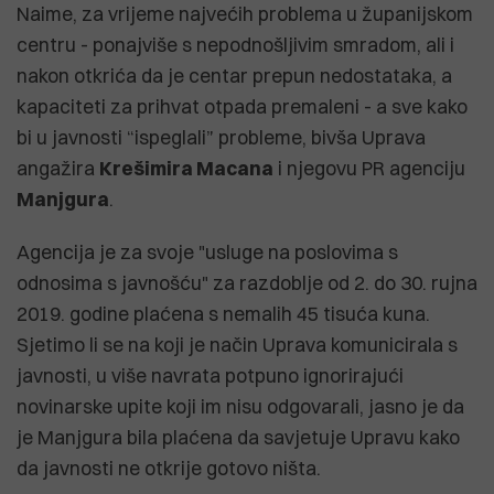
Naime, za vrijeme najvećih problema u županijskom
centru - ponajviše s nepodnošljivim smradom, ali i
nakon otkrića da je centar prepun nedostataka, a
kapaciteti za prihvat otpada premaleni - a sve kako
bi u javnosti “ispeglali” probleme, bivša Uprava
angažira
Krešimira Macana
i njegovu PR agenciju
Manjgura
.
Agencija je za svoje "usluge na poslovima s
odnosima s javnošću" za razdoblje od 2. do 30. rujna
2019. godine plaćena s nemalih 45 tisuća kuna.
Sjetimo li se na koji je način Uprava komunicirala s
javnosti, u više navrata potpuno ignorirajući
novinarske upite koji im nisu odgovarali, jasno je da
je Manjgura bila plaćena da savjetuje Upravu kako
da javnosti ne otkrije gotovo ništa.