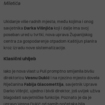
Miletića
Ukidanje više radnih mjesta, među kojima i onog
savjetnika
Darka Višnjića
koji i dalje ima svoj
poseban ured u tvrtki, nova uprava Županijskog
centra za gospodarenje otpadom Kaštijun planira
kroz izradu nove sistematizacije.
Klasični uhljeb
Iako je nova vlast u Puli promptno smijenila bivšu
direktoricu
Vesnu Dukić
i na njezino mjesto dovela
Riječanina
Fabija Giacomettija
, savjetnik Uprave
Darko Višnjić, ujedno i bivši direktor, još uvijek uživa
blagodati savjetničke funkcije. Poznato je da je
upravo Vesna Dukić od samih početaka bila