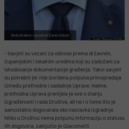
Bivši direktor i savjetnik Darko Višnjić
- Savjeti su vezani za odnose prema državnim,
županijskim i lokalnim uredima koji su zaduženi za
ishodovanje dokumentacije građenja. Takvi savjeti
su potrebni jer nije izvršena potpuna primopredaja
između prethodne i sadašnje Uprave. Naime,
prethodna Uprava prenijela je sve o stanju
izgrađenosti i rada Društva, ali ne i o tome što je
samostalno dogovarala oko nastavka izgradnje.
Nitko u Društvu nema potpunu informaciju o statusu
tih dogovora, zaključio je Giacometti.