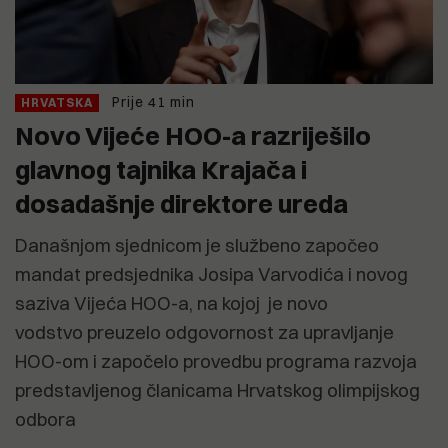
Prije 41 min
HRVATSKA
Novo Vijeće HOO-a razriješilo
glavnog tajnika Krajača i
dosadašnje direktore ureda
Današnjom sjednicom je službeno započeo
mandat predsjednika Josipa Varvodića i novog
saziva Vijeća HOO-a, na kojoj je novo
vodstvo preuzelo odgovornost za upravljanje
HOO-om i započelo provedbu programa razvoja
predstavljenog članicama Hrvatskog olimpijskog
odbora