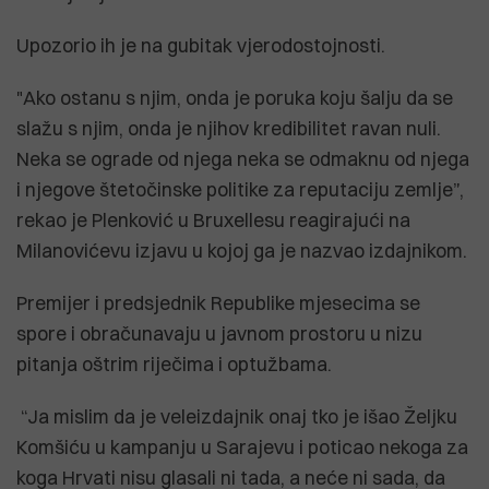
Upozorio ih je na gubitak vjerodostojnosti.
"Ako ostanu s njim, onda je poruka koju šalju da se
slažu s njim, onda je njihov kredibilitet ravan nuli.
Neka se ograde od njega neka se odmaknu od njega
i njegove štetočinske politike za reputaciju zemlje”,
rekao je Plenković u Bruxellesu reagirajući na
Milanovićevu izjavu u kojoj ga je nazvao izdajnikom.
Premijer i predsjednik Republike mjesecima se
spore i obračunavaju u javnom prostoru u nizu
pitanja oštrim riječima i optužbama.
“Ja mislim da je veleizdajnik onaj tko je išao Željku
Komšiću u kampanju u Sarajevu i poticao nekoga za
koga Hrvati nisu glasali ni tada, a neće ni sada, da