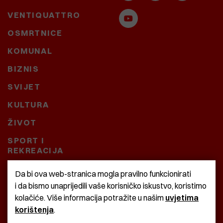
VENTIQUATTRO
OSMRTNICE
KOMUNAL
BIZNIS
SVIJET
KULTURA
ŽIVOT
SPORT I
REKREACIJA
CRNA KRONIKA
Da bi ova web-stranica mogla pravilno funkcionirati
i da bismo unaprijedili vaše korisničko iskustvo, koristimo
BAŠTARDINI I PRAVI
kolačiće. Više informacija potražite u našim
uvjetima
KRASNA ZEMLJA
korištenja
.