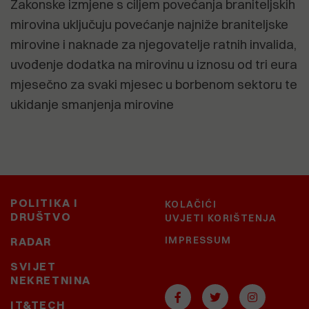
Zakonske izmjene s ciljem povećanja braniteljskih
mirovina uključuju povećanje najniže braniteljske
mirovine i naknade za njegovatelje ratnih invalida,
uvođenje dodatka na mirovinu u iznosu od tri eura
mjesečno za svaki mjesec u borbenom sektoru te
ukidanje smanjenja mirovine
POLITIKA I
KOLAČIĆI
DRUŠTVO
UVJETI KORIŠTENJA
IMPRESSUM
RADAR
SVIJET
NEKRETNINA
IT&TECH