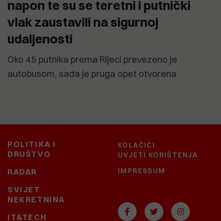
napon te su se teretni i putnički
vlak zaustavili na sigurnoj
udaljenosti
Oko 45 putnika prema Rijeci prevezeno je
autobusom, sada je pruga opet otvorena
POLITIKA I
KOLAČIĆI
DRUŠTVO
UVJETI KORIŠTENJA
IMPRESSUM
RADAR
SVIJET
NEKRETNINA
IT&TECH