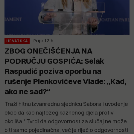
Prije 12 h
HRVATSKA
ZBOG ONEČIŠĆENJA NA
PODRUČJU GOSPIĆA: Selak
Raspudić poziva oporbu na
rušenje Plenkovićeve Vlade: „Kad,
ako ne sad?“
Traži hitnu izvanrednu sjednicu Sabora i uvođenje
ekocida kao najtežeg kaznenog djela protiv
okoliša * Tvrdi da odgovornost za slučaj ne može
biti samo pojedinačna, već je riječ o odgovornosti