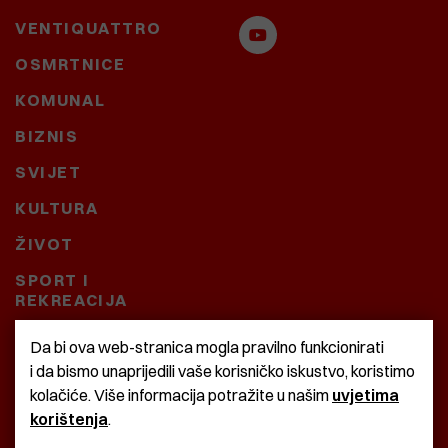
VENTIQUATTRO
OSMRTNICE
KOMUNAL
BIZNIS
SVIJET
KULTURA
ŽIVOT
SPORT I
REKREACIJA
CRNA KRONIKA
Da bi ova web-stranica mogla pravilno funkcionirati
i da bismo unaprijedili vaše korisničko iskustvo, koristimo
BAŠTARDINI I PRAVI
kolačiće. Više informacija potražite u našim
uvjetima
KRASNA ZEMLJA
korištenja
.