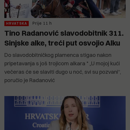
Prije 11 h
HRVATSKA
Tino Radanović slavodobitnik 311.
Sinjske alke, treći put osvojio Alku
Do slavodobitničkog plamenca stigao nakon
pripetavanja s još trojicom alkara * „U mojoj kući
večeras će se slaviti dugo u noć, svi su pozvani“,
poručio je Radanović