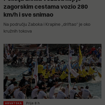
zagorskim cestama vozio 280
km/h i sve snimao
Na području Zaboka i Krapine „driftao“ je oko
kružnih tokova
Prije 8 h
HRVATSKA