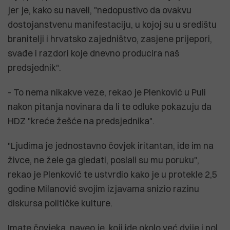
jer je, kako su naveli, "nedopustivo da ovakvu
dostojanstvenu manifestaciju, u kojoj su u središtu
branitelji i hrvatsko zajedništvo, zasjene prijepori,
svađe i razdori koje dnevno producira naš
predsjednik".
- To nema nikakve veze, rekao je Plenković u Puli
nakon pitanja novinara da li te odluke pokazuju da
HDZ "kreće žešće na predsjednika".
"Ljudima je jednostavno čovjek iritantan, ide im na
živce, ne žele ga gledati, poslali su mu poruku",
rekao je Plenković te ustvrdio kako je u protekle 2,5
godine Milanović svojim izjavama snizio razinu
diskursa političke kulture.
Imate čovjeka, naveo je, koji ide okolo već dvije i pol