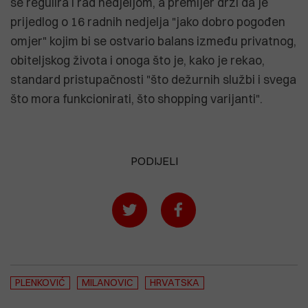
se regulira i rad nedjeljom, a premijer drži da je
prijedlog o 16 radnih nedjelja "jako dobro pogođen
omjer" kojim bi se ostvario balans između privatnog,
obiteljskog života i onoga što je, kako je rekao,
standard pristupačnosti "što dežurnih službi i svega
što mora funkcionirati, što shopping varijanti".
PODIJELI
PLENKOVIĆ
MILANOVIC
HRVATSKA