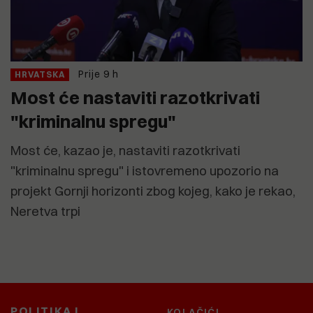
Prije 9 h
HRVATSKA
Most će nastaviti razotkrivati
"kriminalnu spregu"
Most će, kazao je, nastaviti razotkrivati
"kriminalnu spregu" i istovremeno upozorio na
projekt Gornji horizonti zbog kojeg, kako je rekao,
Neretva trpi
POLITIKA I
KOLAČIĆI