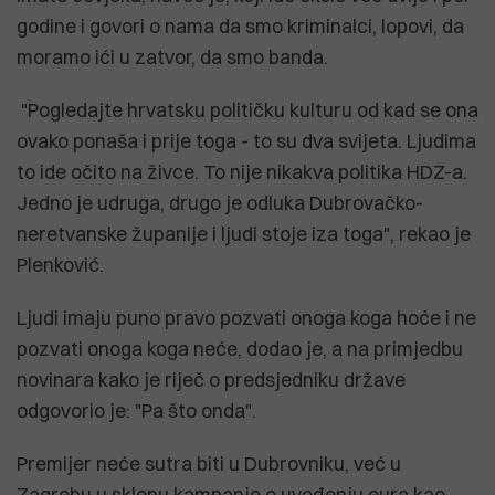
godine i govori o nama da smo kriminalci, lopovi, da
moramo ići u zatvor, da smo banda.
"Pogledajte hrvatsku političku kulturu od kad se ona
ovako ponaša i prije toga - to su dva svijeta. Ljudima
to ide očito na živce. To nije nikakva politika HDZ-a.
Jedno je udruga, drugo je odluka Dubrovačko-
neretvanske županije i ljudi stoje iza toga", rekao je
Plenković.
Ljudi imaju puno pravo pozvati onoga koga hoće i ne
pozvati onoga koga neće, dodao je, a na primjedbu
novinara kako je riječ o predsjedniku države
odgovorio je: "Pa što onda".
Premijer neće sutra biti u Dubrovniku, već u
Zagrebu u sklopu kampanje o uvođenju eura kao